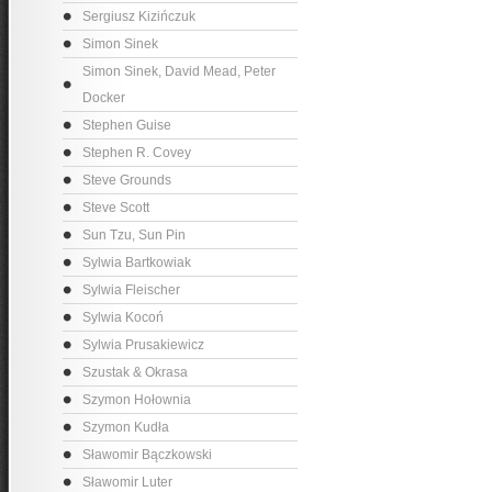
Sergiusz Kizińczuk
Simon Sinek
Simon Sinek, David Mead, Peter
Docker
Stephen Guise
Stephen R. Covey
Steve Grounds
Steve Scott
Sun Tzu, Sun Pin
Sylwia Bartkowiak
Sylwia Fleischer
Sylwia Kocoń
Sylwia Prusakiewicz
Szustak & Okrasa
Szymon Hołownia
Szymon Kudła
Sławomir Bączkowski
Sławomir Luter