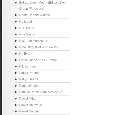
Entrepreneur Media (Editor), Don
Green (Foreword)
Neale Donald Walsch
Netigo.pl
Nick Bilton
Nick Vujicic
Nikodem Marszałek
Nina i Krzysztof Wiśniewscy
Nir Eyal
Oprac. Maria Anna Furman
P.T. Barnum
Patryk Prażuch
Patryk Szlicht
Paula Świątek
Paulina Polek, Paulina Mechło
Paweł Mika
Paweł Nalewajk
Paweł Nowak