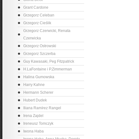
Grant Cardone
Grzegorz Celeban
Grzegorz Cieślik
Grzegorz Czerwicki, Renata
Czerwicka
Grzegorz Ostrowski
Grzegorz Szczerba
Guy Kawasaki, Peg Fitzpatrick
H.LaFontaine i P.Zimmerman
Halina Gumowska
Harry Kahne
Hermann Scherer
Hubert Dudek
Iliana Ramírez Rangel
Irena Zajdel
Ireneusz Tomczyk
Iwona Haba