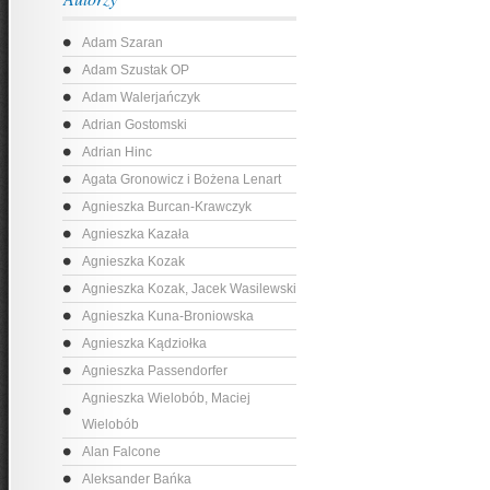
Adam Szaran
Adam Szustak OP
Adam Walerjańczyk
Adrian Gostomski
Adrian Hinc
Agata Gronowicz i Bożena Lenart
Agnieszka Burcan-Krawczyk
Agnieszka Kazała
Agnieszka Kozak
Agnieszka Kozak, Jacek Wasilewski
Agnieszka Kuna-Broniowska
Agnieszka Kądziołka
Agnieszka Passendorfer
Agnieszka Wielobób, Maciej
Wielobób
Alan Falcone
Aleksander Bańka