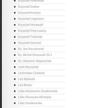
Krzysztof Antkowiak
Krzysztof Dalber
Krzysztof Kochan
Krzysztof Liegmann
Krzysztof Morawski
Krzysztof Piotr Łasica
Krzysztof Trybulski
Krzysztof Zanussi
Ks. Jan Kaczkowski
Ks. Michał Olszewski SCJ
Ks. Wojciech Węgrzyniak
Lech Baczyński
Lechosław Chalecki
Leo Babauta
Les Brown
Lidia Aleksandra Szadkowska
Lidia Głowacka-Michejda
Lidia Szadkowska