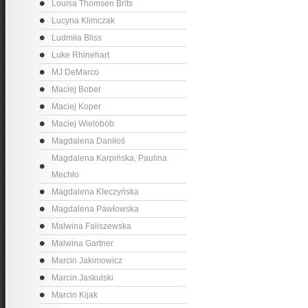
Louisa Thomsen Brits
Lucyna Klimczak
Ludmiła Bliss
Luke Rhinehart
MJ DeMarco
Maciej Bober
Maciej Koper
Maciej Wielobób
Magdalena Daniłoś
Magdalena Karpińska, Paulina
Mechło
Magdalena Kleczyńska
Magdalena Pawłowska
Malwina Faliszewska
Malwina Gartner
Marcin Jakimowicz
Marcin Jaskulski
Marcin Kijak