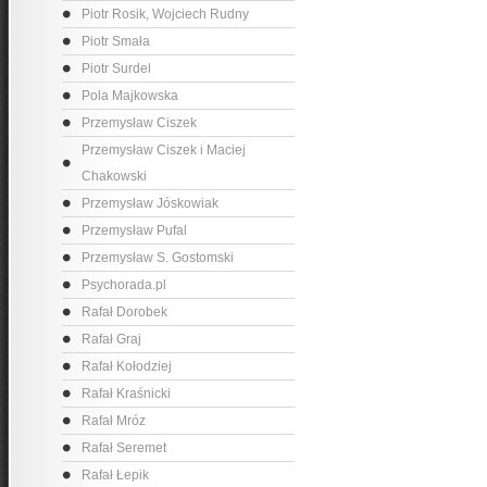
Piotr Rosik, Wojciech Rudny
Piotr Smała
Piotr Surdel
Pola Majkowska
Przemysław Ciszek
Przemysław Ciszek i Maciej
Chakowski
Przemysław Jóskowiak
Przemysław Pufal
Przemysław S. Gostomski
Psychorada.pl
Rafał Dorobek
Rafał Graj
Rafał Kołodziej
Rafał Kraśnicki
Rafał Mróz
Rafał Seremet
Rafał Łepik