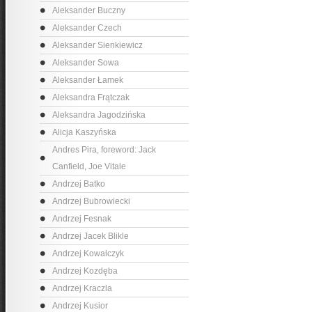
Aleksander Buczny
Aleksander Czech
Aleksander Sienkiewicz
Aleksander Sowa
Aleksander Łamek
Aleksandra Frątczak
Aleksandra Jagodzińska
Alicja Kaszyńska
Andres Pira, foreword: Jack
Canfield, Joe Vitale
Andrzej Batko
Andrzej Bubrowiecki
Andrzej Fesnak
Andrzej Jacek Blikle
Andrzej Kowalczyk
Andrzej Kozdęba
Andrzej Kraczla
Andrzej Kusior