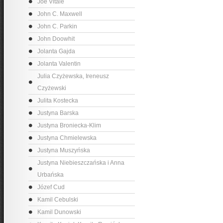
Joe Vitale
John C. Maxwell
John C. Parkin
John Doowhit
Jolanta Gajda
Jolanta Valentin
Julia Czyżewska, Ireneusz
Czyżewski
Julita Kostecka
Justyna Barska
Justyna Broniecka-Klim
Justyna Chmielewska
Justyna Muszyńska
Justyna Niebieszczańska i Anna
Urbańska
Józef Cud
Kamil Cebulski
Kamil Dunowski