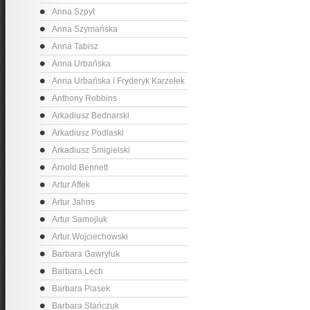
Anna Szpyt
Anna Szymańska
Anna Tabisz
Anna Urbańska
Anna Urbańska i Fryderyk Karzełek
Anthony Robbins
Arkadiusz Bednarski
Arkadiusz Podlaski
Arkadiusz Śmigielski
Arnold Bennett
Artur Affek
Artur Jahns
Artur Samojluk
Artur Wojciechowski
Barbara Gawryluk
Barbara Lech
Barbara Piasek
Barbara Stańczuk