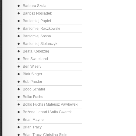
Barbara Szula
Bartosz Nosiadek
Bartłomiej Popiel
Bartłomiej Raczkowski
Bartłomiej Sosna
Bartłomiej Stolarczyk
Beata Kołodziej
Ben Sweetland
Ben Wisely
Blair Singer
Bob Proctor
Bodo Schäfer
Bolko Fuchs
Bolko Fuchs i Mateusz Pawłowski
Bożena Lenart i Anita Gwarek
Brian Mayne
Brian Tracy
Brian Tracy, Christina Stein