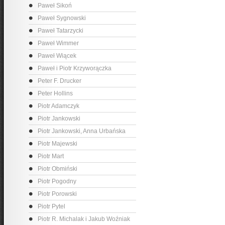
Paweł Sikoń
Paweł Sygnowski
Paweł Tatarzycki
Paweł Wimmer
Paweł Wiącek
Paweł i Piotr Krzyworączka
Peter F. Drucker
Peter Hollins
Piotr Adamczyk
Piotr Jankowski
Piotr Jankowski, Anna Urbańska
Piotr Majewski
Piotr Mart
Piotr Obmiński
Piotr Pogodny
Piotr Porowski
Piotr Pytel
Piotr R. Michalak i Jakub Woźniak