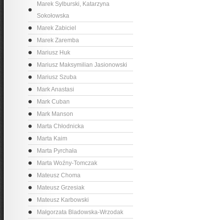
Marek Sylburski, Katarzyna
Sokołowska
Marek Zabiciel
Marek Zaremba
Mariusz Huk
Mariusz Maksymilian Jasionowski
Mariusz Szuba
Mark Anastasi
Mark Cuban
Mark Manson
Marta Chłodnicka
Marta Kaim
Marta Pyrchała
Marta Woźny-Tomczak
Mateusz Choma
Mateusz Grzesiak
Mateusz Karbowski
Małgorzata Bladowska-Wrzodak