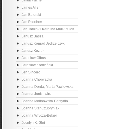
Jakub Wicher
James Allen
Jan Batorski
Jan Raudner
Jan Tomiak i Karolina Malik-Miłek
Janusz Basza
Janusz Konrad Jędrzejczyk
Janusz Kozioł
Jarosław Gibas
Jarosław Kordziński
Jen Sincero
Joanna Chorwacka
Joanna Derda, Marta Pawłowska
Joanna Jankiewicz
Joanna Malinowska-Parzydło
Joanna Star Czupryniak
Joanna Wrycza-Bekier
Jocelyn K. Glei