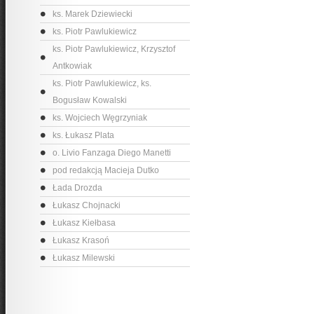
ks. Marek Dziewiecki
ks. Piotr Pawlukiewicz
ks. Piotr Pawlukiewicz, Krzysztof
Antkowiak
ks. Piotr Pawlukiewicz, ks.
Bogusław Kowalski
ks. Wojciech Węgrzyniak
ks. Łukasz Plata
o. Livio Fanzaga Diego Manetti
pod redakcją Macieja Dutko
Łada Drozda
Łukasz Chojnacki
Łukasz Kiełbasa
Łukasz Krasoń
Łukasz Milewski