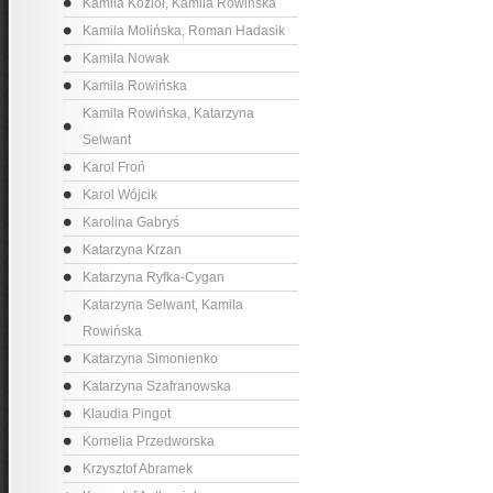
Kamila Kozioł, Kamila Rowińska
Kamila Molińska, Roman Hadasik
Kamila Nowak
Kamila Rowińska
Kamila Rowińska, Katarzyna
Selwant
Karol Froń
Karol Wójcik
Karolina Gabryś
Katarzyna Krzan
Katarzyna Ryfka-Cygan
Katarzyna Selwant, Kamila
Rowińska
Katarzyna Simonienko
Katarzyna Szafranowska
Klaudia Pingot
Kornelia Przedworska
Krzysztof Abramek