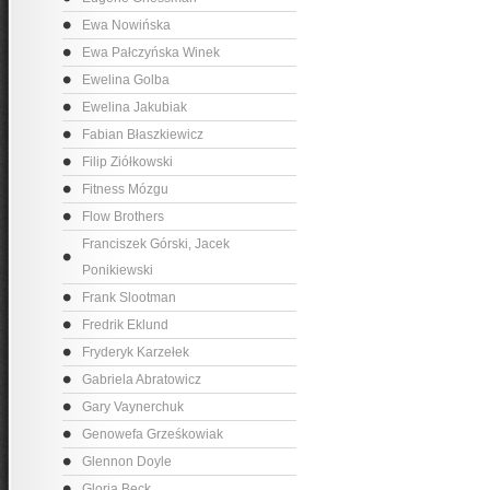
Ewa Nowińska
Ewa Pałczyńska Winek
Ewelina Golba
Ewelina Jakubiak
Fabian Błaszkiewicz
Filip Ziółkowski
Fitness Mózgu
Flow Brothers
Franciszek Górski, Jacek
Ponikiewski
Frank Slootman
Fredrik Eklund
Fryderyk Karzełek
Gabriela Abratowicz
Gary Vaynerchuk
Genowefa Grześkowiak
Glennon Doyle
Gloria Beck