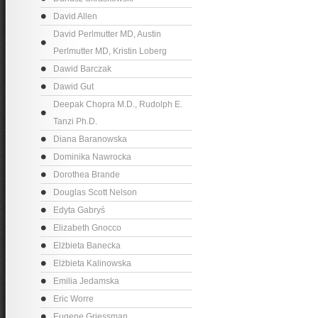
David Allen
David Perlmutter MD, Austin
Perlmutter MD, Kristin Loberg
Dawid Barczak
Dawid Gut
Deepak Chopra M.D., Rudolph E.
Tanzi Ph.D.
Diana Baranowska
Dominika Nawrocka
Dorothea Brande
Douglas Scott Nelson
Edyta Gabryś
Elizabeth Gnocco
Elżbieta Banecka
Elżbieta Kalinowska
Emilia Jedamska
Eric Worre
Eugene Griessman