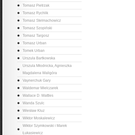
Tomasz Pietrzak
Tomasz Rychlik
Tomasz Stelmachowicz
Tomasz Szopiński
Tomasz Targosz
Tomasz Urban
Tomek Urban
Urszula Bartkowska
Urszula Młodnicka, Agnieszka
Magdalena Waligóra
Vaynerchuk Gary
Waldemar Mielczarek
Wallace D. Wattles
Wanda Szulc
Wiesław Kluz
Wiktor Moskalewicz
Wiktor Szymkowski i Marek
Łukasiewicz