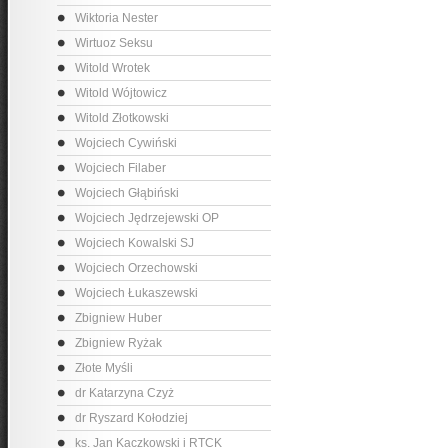
Wiktoria Nester
Wirtuoz Seksu
Witold Wrotek
Witold Wójtowicz
Witold Złotkowski
Wojciech Cywiński
Wojciech Filaber
Wojciech Głąbiński
Wojciech Jędrzejewski OP
Wojciech Kowalski SJ
Wojciech Orzechowski
Wojciech Łukaszewski
Zbigniew Huber
Zbigniew Ryżak
Złote Myśli
dr Katarzyna Czyż
dr Ryszard Kołodziej
ks. Jan Kaczkowski i RTCK