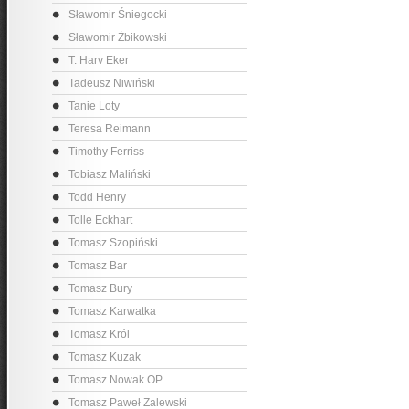
Sławomir Śniegocki
Sławomir Żbikowski
T. Harv Eker
Tadeusz Niwiński
Tanie Loty
Teresa Reimann
Timothy Ferriss
Tobiasz Maliński
Todd Henry
Tolle Eckhart
Tomasz Szopiński
Tomasz Bar
Tomasz Bury
Tomasz Karwatka
Tomasz Król
Tomasz Kuzak
Tomasz Nowak OP
Tomasz Paweł Zalewski