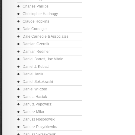
Charles Phillips
Christopher Hadnagy
Claude Hopkins
Dale Carnegie
Dale Carnegie & Associates
Damian Czernik
Damian Redmer
Daniel Barrett, Joe Vitale
Daniel J. Kubach
Daniel Janik
Daniel Sokołowski
Daniel Wilczek
Danuta Hasiak
Danuta Popowicz
Dariusz Miko
Dariusz Nosorowski
Dariusz Puzyrkiewicz
Dariusz Skraskowski