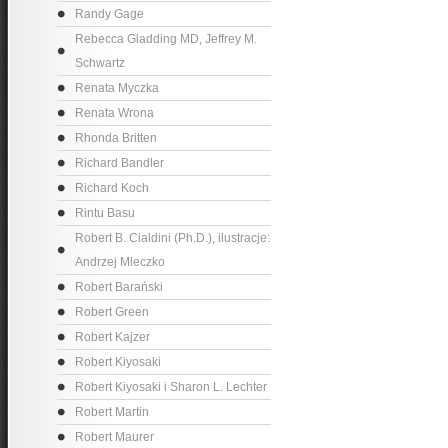
Randy Gage
Rebecca Gladding MD, Jeffrey M.
Schwartz
Renata Myczka
Renata Wrona
Rhonda Britten
Richard Bandler
Richard Koch
Rintu Basu
Robert B. Cialdini (Ph.D.), ilustracje:
Andrzej Mleczko
Robert Barański
Robert Green
Robert Kajzer
Robert Kiyosaki
Robert Kiyosaki i Sharon L. Lechter
Robert Martin
Robert Maurer