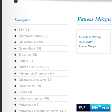
Fitness Mózgu
Kategorie
18+ (21)
Darmowe ebooki (23)
MindTune (Wersja
audio (MP3))
Dla rodziców (29)
Fitness Mózgu
Dzień Matki (64)
E-biznes (45)
Firma (17)
GPW, Forex i inne (38)
Inteligencja finansowa (4)
Jak napisać książkę (14)
Języki obce (29)
Kalma (3)
Letnia wyprzedaż (49)
Motywacja (46)
99
00
KUP
PLN
Motywacja i osiąganie celów (141)