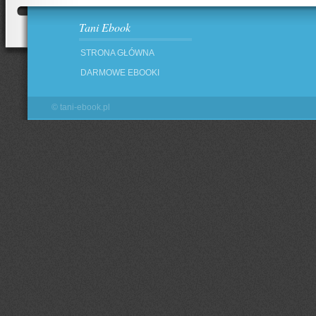
Tani Ebook
STRONA GŁÓWNA
DARMOWE EBOOKI
©
tani-ebook.pl