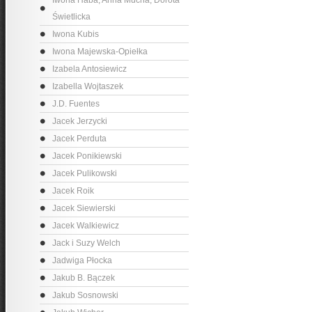
Iwona Haba, Anna Mucha, Dorota
Świetlicka
Iwona Kubis
Iwona Majewska-Opiełka
Izabela Antosiewicz
Izabella Wojtaszek
J.D. Fuentes
Jacek Jerzycki
Jacek Perduta
Jacek Ponikiewski
Jacek Pulikowski
Jacek Roik
Jacek Siewierski
Jacek Walkiewicz
Jack i Suzy Welch
Jadwiga Płocka
Jakub B. Bączek
Jakub Sosnowski