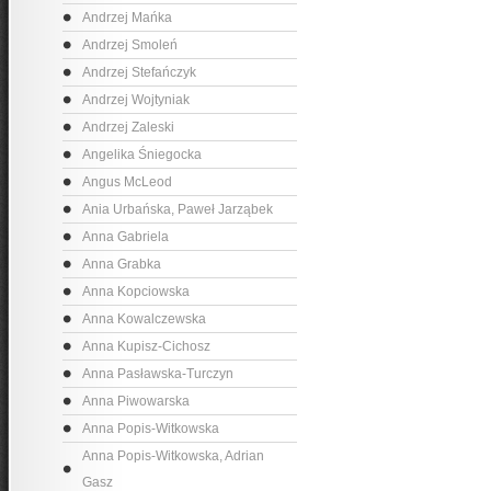
Andrzej Mańka
Andrzej Smoleń
Andrzej Stefańczyk
Andrzej Wojtyniak
Andrzej Zaleski
Angelika Śniegocka
Angus McLeod
Ania Urbańska, Paweł Jarząbek
Anna Gabriela
Anna Grabka
Anna Kopciowska
Anna Kowalczewska
Anna Kupisz-Cichosz
Anna Pasławska-Turczyn
Anna Piwowarska
Anna Popis-Witkowska
Anna Popis-Witkowska, Adrian
Gasz