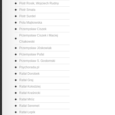
Piotr Rosik, Wojciech Rudny
Piotr Smała
Piotr Surdel
Pola Majkowska
Przemysław Ciszek
Przemysław Ciszek i Maciej
Chakowski
Przemysław Jóskowiak
Przemysław Pufal
Przemysław S. Gostomski
Psychorada.pl
Rafał Dorobek
Rafał Graj
Rafał Kołodziej
Rafał Kraśnicki
Rafał Mróz
Rafał Seremet
Rafał Łepik