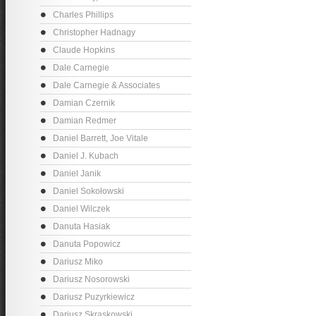
Charles Phillips
Christopher Hadnagy
Claude Hopkins
Dale Carnegie
Dale Carnegie & Associates
Damian Czernik
Damian Redmer
Daniel Barrett, Joe Vitale
Daniel J. Kubach
Daniel Janik
Daniel Sokołowski
Daniel Wilczek
Danuta Hasiak
Danuta Popowicz
Dariusz Miko
Dariusz Nosorowski
Dariusz Puzyrkiewicz
Dariusz Skraskowski