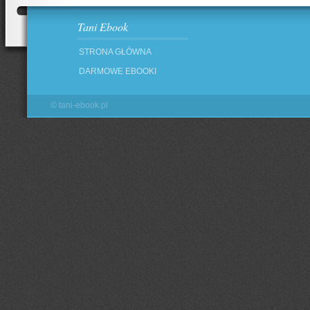
Tani Ebook
STRONA GŁÓWNA
DARMOWE EBOOKI
©
tani-ebook.pl