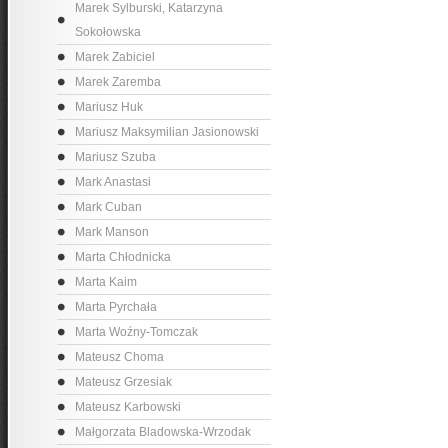
Marek Sylburski, Katarzyna
Sokołowska
Marek Zabiciel
Marek Zaremba
Mariusz Huk
Mariusz Maksymilian Jasionowski
Mariusz Szuba
Mark Anastasi
Mark Cuban
Mark Manson
Marta Chłodnicka
Marta Kaim
Marta Pyrchała
Marta Woźny-Tomczak
Mateusz Choma
Mateusz Grzesiak
Mateusz Karbowski
Małgorzata Bladowska-Wrzodak