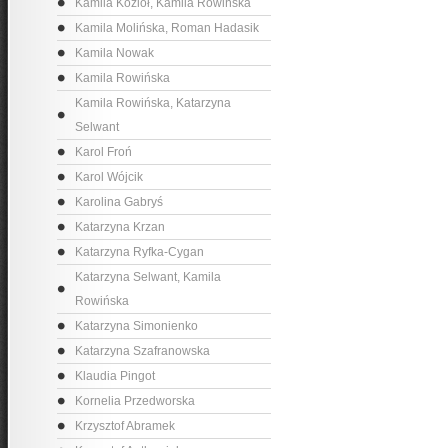
Kamila Kozioł, Kamila Rowińska
Kamila Molińska, Roman Hadasik
Kamila Nowak
Kamila Rowińska
Kamila Rowińska, Katarzyna
Selwant
Karol Froń
Karol Wójcik
Karolina Gabryś
Katarzyna Krzan
Katarzyna Ryfka-Cygan
Katarzyna Selwant, Kamila
Rowińska
Katarzyna Simonienko
Katarzyna Szafranowska
Klaudia Pingot
Kornelia Przedworska
Krzysztof Abramek