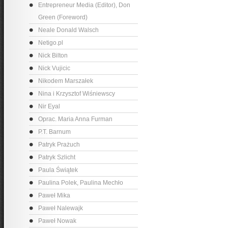
Entrepreneur Media (Editor), Don
Green (Foreword)
Neale Donald Walsch
Netigo.pl
Nick Bilton
Nick Vujicic
Nikodem Marszałek
Nina i Krzysztof Wiśniewscy
Nir Eyal
Oprac. Maria Anna Furman
P.T. Barnum
Patryk Prażuch
Patryk Szlicht
Paula Świątek
Paulina Polek, Paulina Mechło
Paweł Mika
Paweł Nalewajk
Paweł Nowak