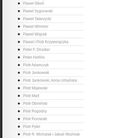
Paweł Sikoń
Paweł Sygnowski
Paweł Tatarzycki
Paweł Wimmer
Paweł Wiącek
Paweł i Piotr Krzyworączka
Peter F. Drucker
Peter Hollins
Piotr Adamczyk
Piotr Jankowski
Piotr Jankowski, Anna Urbańska
Piotr Majewski
Piotr Mart
Piotr Obmiński
Piotr Pogodny
Piotr Porowski
Piotr Pytel
Piotr R. Michalak i Jakub Woźniak