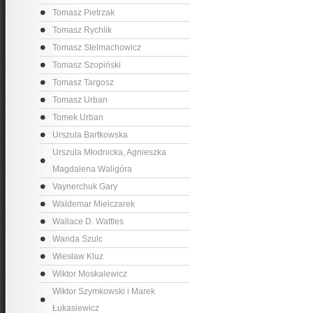
Tomasz Pietrzak
Tomasz Rychlik
Tomasz Stelmachowicz
Tomasz Szopiński
Tomasz Targosz
Tomasz Urban
Tomek Urban
Urszula Bartkowska
Urszula Młodnicka, Agnieszka
Magdalena Waligóra
Vaynerchuk Gary
Waldemar Mielczarek
Wallace D. Wattles
Wanda Szulc
Wiesław Kluz
Wiktor Moskalewicz
Wiktor Szymkowski i Marek
Łukasiewicz