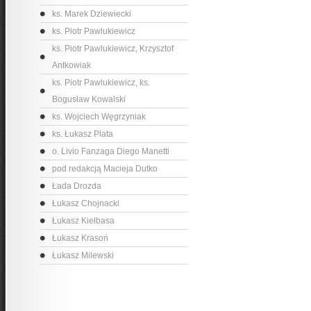
ks. Marek Dziewiecki
ks. Piotr Pawlukiewicz
ks. Piotr Pawlukiewicz, Krzysztof
Antkowiak
ks. Piotr Pawlukiewicz, ks.
Bogusław Kowalski
ks. Wojciech Węgrzyniak
ks. Łukasz Plata
o. Livio Fanzaga Diego Manetti
pod redakcją Macieja Dutko
Łada Drozda
Łukasz Chojnacki
Łukasz Kiełbasa
Łukasz Krasoń
Łukasz Milewski