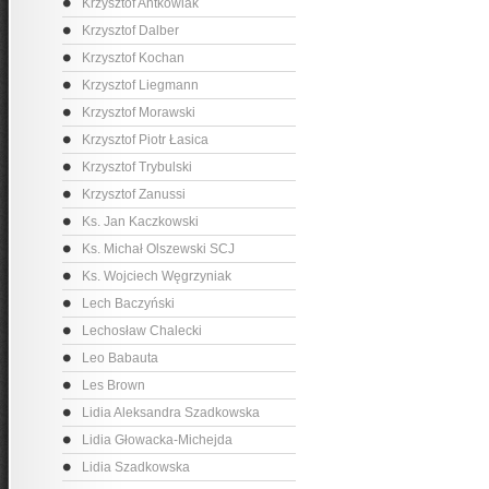
Krzysztof Antkowiak
Krzysztof Dalber
Krzysztof Kochan
Krzysztof Liegmann
Krzysztof Morawski
Krzysztof Piotr Łasica
Krzysztof Trybulski
Krzysztof Zanussi
Ks. Jan Kaczkowski
Ks. Michał Olszewski SCJ
Ks. Wojciech Węgrzyniak
Lech Baczyński
Lechosław Chalecki
Leo Babauta
Les Brown
Lidia Aleksandra Szadkowska
Lidia Głowacka-Michejda
Lidia Szadkowska