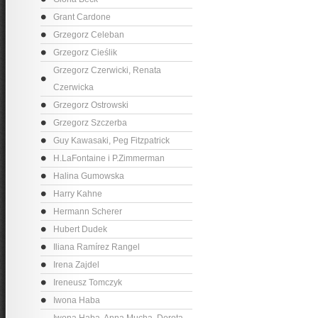
Grant Cardone
Grzegorz Celeban
Grzegorz Cieślik
Grzegorz Czerwicki, Renata
Czerwicka
Grzegorz Ostrowski
Grzegorz Szczerba
Guy Kawasaki, Peg Fitzpatrick
H.LaFontaine i P.Zimmerman
Halina Gumowska
Harry Kahne
Hermann Scherer
Hubert Dudek
Iliana Ramírez Rangel
Irena Zajdel
Ireneusz Tomczyk
Iwona Haba