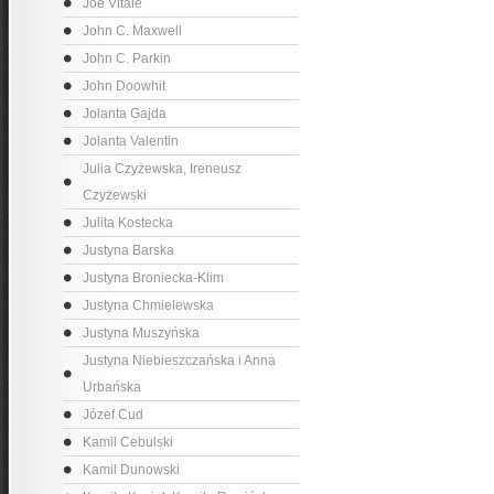
Joe Vitale
John C. Maxwell
John C. Parkin
John Doowhit
Jolanta Gajda
Jolanta Valentin
Julia Czyżewska, Ireneusz
Czyżewski
Julita Kostecka
Justyna Barska
Justyna Broniecka-Klim
Justyna Chmielewska
Justyna Muszyńska
Justyna Niebieszczańska i Anna
Urbańska
Józef Cud
Kamil Cebulski
Kamil Dunowski