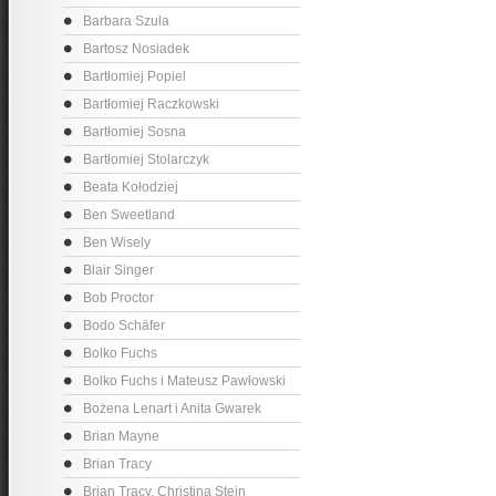
Barbara Szula
Bartosz Nosiadek
Bartłomiej Popiel
Bartłomiej Raczkowski
Bartłomiej Sosna
Bartłomiej Stolarczyk
Beata Kołodziej
Ben Sweetland
Ben Wisely
Blair Singer
Bob Proctor
Bodo Schäfer
Bolko Fuchs
Bolko Fuchs i Mateusz Pawłowski
Bożena Lenart i Anita Gwarek
Brian Mayne
Brian Tracy
Brian Tracy, Christina Stein