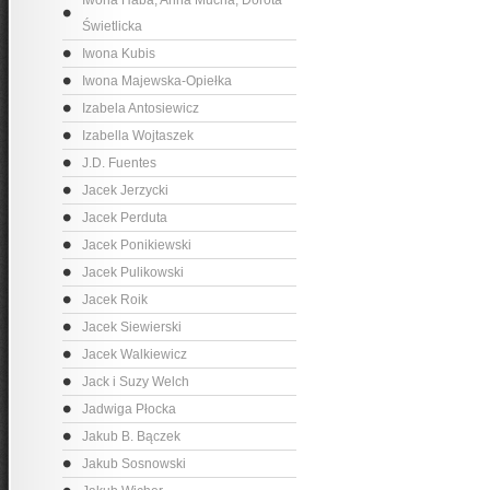
Iwona Haba, Anna Mucha, Dorota
Świetlicka
Iwona Kubis
Iwona Majewska-Opiełka
Izabela Antosiewicz
Izabella Wojtaszek
J.D. Fuentes
Jacek Jerzycki
Jacek Perduta
Jacek Ponikiewski
Jacek Pulikowski
Jacek Roik
Jacek Siewierski
Jacek Walkiewicz
Jack i Suzy Welch
Jadwiga Płocka
Jakub B. Bączek
Jakub Sosnowski