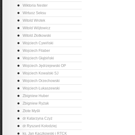
Wiktoria Nester
Wirtuoz Seksu
Witold Wrotek
Witold Wójtowicz
Witold Złotkowski
Wojciech Cywiński
Wojciech Filaber
Wojciech Głąbiński
Wojciech Jędrzejewski OP
Wojciech Kowalski SJ
Wojciech Orzechowski
Wojciech Łukaszewski
Zbigniew Huber
Zbigniew Ryżak
Złote Myśli
dr Katarzyna Czyż
dr Ryszard Kołodziej
ks. Jan Kaczkowski i RTCK