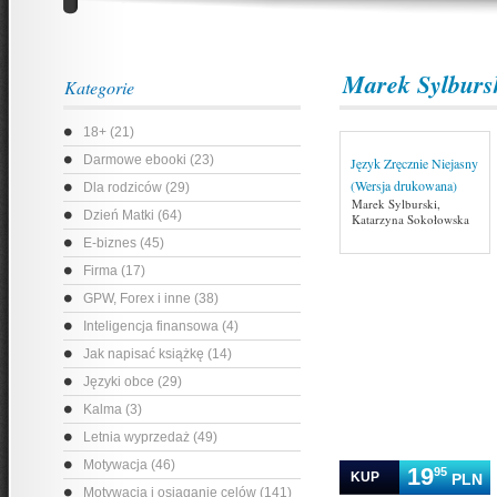
Marek Sylburs
Kategorie
18+ (21)
Darmowe ebooki (23)
Język Zręcznie Niejasny
(Wersja drukowana)
Dla rodziców (29)
Marek Sylburski,
Dzień Matki (64)
Katarzyna Sokołowska
E-biznes (45)
Firma (17)
GPW, Forex i inne (38)
Inteligencja finansowa (4)
Jak napisać książkę (14)
Języki obce (29)
Kalma (3)
Letnia wyprzedaż (49)
Motywacja (46)
19
95
KUP
PLN
Motywacja i osiąganie celów (141)