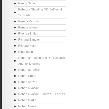
Randy Gage
Rebecca Gladding MD, Jeffrey M.
Schwartz
Renata Myczka
Renata Wrona
Rhonda Britten
Richard Bandler
Richard Koch
Rintu Basu
Robert B. Cialdini (Ph.D.), ilustracje:
Andrzej Mleczko
Robert Barański
Robert Green
Robert Kajzer
Robert Kiyosaki
Robert Kiyosaki i Sharon L. Lechter
Robert Martin
Robert Maurer