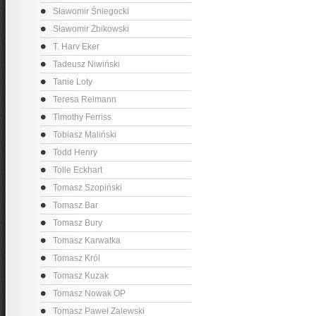
Sławomir Śniegocki
Sławomir Żbikowski
T. Harv Eker
Tadeusz Niwiński
Tanie Loty
Teresa Reimann
Timothy Ferriss
Tobiasz Maliński
Todd Henry
Tolle Eckhart
Tomasz Szopiński
Tomasz Bar
Tomasz Bury
Tomasz Karwatka
Tomasz Król
Tomasz Kuzak
Tomasz Nowak OP
Tomasz Paweł Zalewski