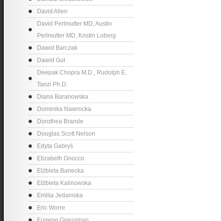
David Allen
David Perlmutter MD, Austin
Perlmutter MD, Kristin Loberg
Dawid Barczak
Dawid Gut
Deepak Chopra M.D., Rudolph E.
Tanzi Ph.D.
Diana Baranowska
Dominika Nawrocka
Dorothea Brande
Douglas Scott Nelson
Edyta Gabryś
Elizabeth Gnocco
Elżbieta Banecka
Elżbieta Kalinowska
Emilia Jedamska
Eric Worre
Eugene Griessman