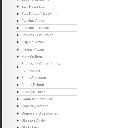
Ewa Nowińska
Ewa Pałczyńska Winek
Ewelina Golba
Ewelina Jakubiak
Fabian Błaszkiewicz
Filip Ziółkowski
Fitness Mózgu
Flow Brothers
Franciszek Górski, Jacek
Ponikiewski
Frank Slootman
Fredrik Eklund
Fryderyk Karzełek
Gabriela Abratowicz
Gary Vaynerchuk
Genowefa Grześkowiak
Glennon Doyle
Gloria Beck