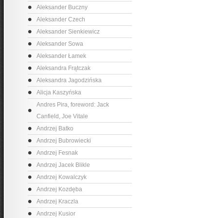
Aleksander Buczny
Aleksander Czech
Aleksander Sienkiewicz
Aleksander Sowa
Aleksander Łamek
Aleksandra Frątczak
Aleksandra Jagodzińska
Alicja Kaszyńska
Andres Pira, foreword: Jack
Canfield, Joe Vitale
Andrzej Batko
Andrzej Bubrowiecki
Andrzej Fesnak
Andrzej Jacek Blikle
Andrzej Kowalczyk
Andrzej Kozdęba
Andrzej Kraczla
Andrzej Kusior