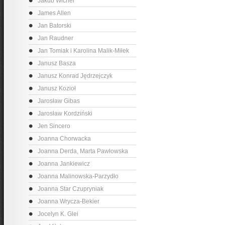
Jakub Wicher
James Allen
Jan Batorski
Jan Raudner
Jan Tomiak i Karolina Malik-Miłek
Janusz Basza
Janusz Konrad Jędrzejczyk
Janusz Kozioł
Jarosław Gibas
Jarosław Kordziński
Jen Sincero
Joanna Chorwacka
Joanna Derda, Marta Pawłowska
Joanna Jankiewicz
Joanna Malinowska-Parzydło
Joanna Star Czupryniak
Joanna Wrycza-Bekier
Jocelyn K. Glei