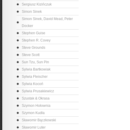
Sergiusz Kizińczuk
Simon Sinek
Simon Sinek, David Mead, Peter
Docker
Stephen Guise
Stephen R. Covey
Steve Grounds
Steve Scott
Sun Tzu, Sun Pin
Sylwia Bartkowiak
Sylwia Fleischer
Sylwia Kocoń
Sylwia Prusakiewicz
Szustak & Okrasa
Szymon Hołownia
Szymon Kudła
Sławomir Bączkowski
Sławomir Luter