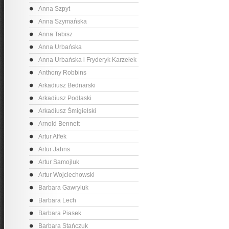
Anna Szpyt
Anna Szymańska
Anna Tabisz
Anna Urbańska
Anna Urbańska i Fryderyk Karzełek
Anthony Robbins
Arkadiusz Bednarski
Arkadiusz Podlaski
Arkadiusz Śmigielski
Arnold Bennett
Artur Affek
Artur Jahns
Artur Samojluk
Artur Wojciechowski
Barbara Gawryluk
Barbara Lech
Barbara Piasek
Barbara Stańczuk