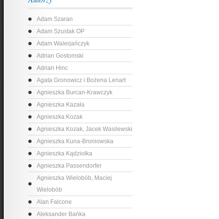
Adam Szaran
Adam Szustak OP
Adam Walerjańczyk
Adrian Gostomski
Adrian Hinc
Agata Gronowicz i Bożena Lenart
Agnieszka Burcan-Krawczyk
Agnieszka Kazała
Agnieszka Kozak
Agnieszka Kozak, Jacek Wasilewski
Agnieszka Kuna-Broniowska
Agnieszka Kądziołka
Agnieszka Passendorfer
Agnieszka Wielobób, Maciej
Wielobób
Alan Falcone
Aleksander Bańka