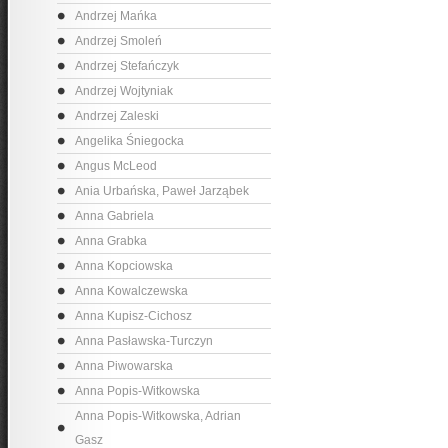
Andrzej Mańka
Andrzej Smoleń
Andrzej Stefańczyk
Andrzej Wojtyniak
Andrzej Zaleski
Angelika Śniegocka
Angus McLeod
Ania Urbańska, Paweł Jarząbek
Anna Gabriela
Anna Grabka
Anna Kopciowska
Anna Kowalczewska
Anna Kupisz-Cichosz
Anna Pasławska-Turczyn
Anna Piwowarska
Anna Popis-Witkowska
Anna Popis-Witkowska, Adrian
Gasz