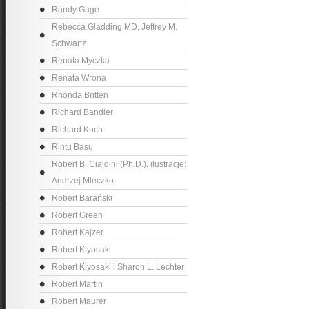
Randy Gage
Rebecca Gladding MD, Jeffrey M.
Schwartz
Renata Myczka
Renata Wrona
Rhonda Britten
Richard Bandler
Richard Koch
Rintu Basu
Robert B. Cialdini (Ph.D.), ilustracje:
Andrzej Mleczko
Robert Barański
Robert Green
Robert Kajzer
Robert Kiyosaki
Robert Kiyosaki i Sharon L. Lechter
Robert Martin
Robert Maurer