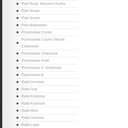
Piotr Rosik, Wojciech Rudny
Piotr Smała
Piotr Surdel
Pola Majkowska
Przemysław Ciszek
Przemysław Ciszek i Maciej
Chakowski
Przemysław Jóskowiak
Przemysław Pufal
Przemysław S. Gostomski
Psychorada.pl
Rafał Dorobek
Rafał Graj
Rafał Kołodziej
Rafał Kraśnicki
Rafał Mróz
Rafał Seremet
Rafał Łepik