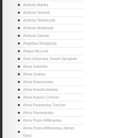
Andrzej Mańka
Andrzej Smoleń
Andrzej Stefańczyk
Andrzej Wojtyniak
Andrzej Zaleski
Angelika Śniegocka
Angus McLeod
Ania Urbańska, Paweł Jarząbek
Anna Gabriela
Anna Grabka
Anna Kopciowska
Anna Kowalczewska
Anna Kupisz-Cichosz
Anna Pasławska-Turczyn
Anna Piwowarska
Anna Popis-Witkowska
Anna Popis-Witkowska, Adrian
Gasz