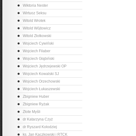
Wiktoria Nester
Wirtuoz Seksu
Witold Wrotek
Witold Wójtowicz
Witold Złotkowski
Wojciech Cywiński
Wojciech Filaber
Wojciech Głąbiński
Wojciech Jędrzejewski OP
Wojciech Kowalski SJ
Wojciech Orzechowski
Wojciech Łukaszewski
Zbigniew Huber
Zbigniew Ryżak
Złote Myśli
dr Katarzyna Czyż
dr Ryszard Kołodziej
ks. Jan Kaczkowski i RTCK