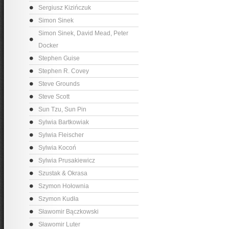
Sergiusz Kizińczuk
Simon Sinek
Simon Sinek, David Mead, Peter
Docker
Stephen Guise
Stephen R. Covey
Steve Grounds
Steve Scott
Sun Tzu, Sun Pin
Sylwia Bartkowiak
Sylwia Fleischer
Sylwia Kocoń
Sylwia Prusakiewicz
Szustak & Okrasa
Szymon Hołownia
Szymon Kudła
Sławomir Bączkowski
Sławomir Luter