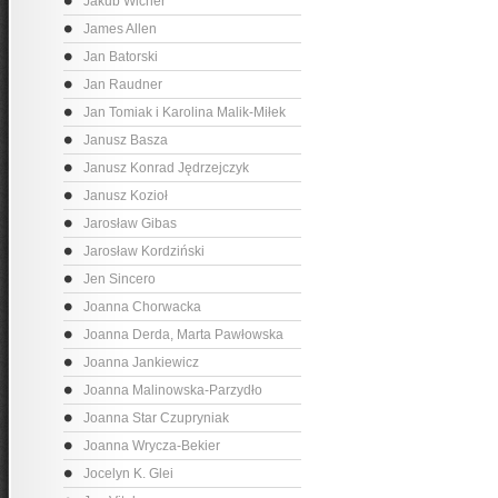
Jakub Wicher
James Allen
Jan Batorski
Jan Raudner
Jan Tomiak i Karolina Malik-Miłek
Janusz Basza
Janusz Konrad Jędrzejczyk
Janusz Kozioł
Jarosław Gibas
Jarosław Kordziński
Jen Sincero
Joanna Chorwacka
Joanna Derda, Marta Pawłowska
Joanna Jankiewicz
Joanna Malinowska-Parzydło
Joanna Star Czupryniak
Joanna Wrycza-Bekier
Jocelyn K. Glei