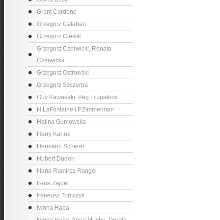
Grant Cardone
Grzegorz Celeban
Grzegorz Cieślik
Grzegorz Czerwicki, Renata
Czerwicka
Grzegorz Ostrowski
Grzegorz Szczerba
Guy Kawasaki, Peg Fitzpatrick
H.LaFontaine i P.Zimmerman
Halina Gumowska
Harry Kahne
Hermann Scherer
Hubert Dudek
Iliana Ramírez Rangel
Irena Zajdel
Ireneusz Tomczyk
Iwona Haba