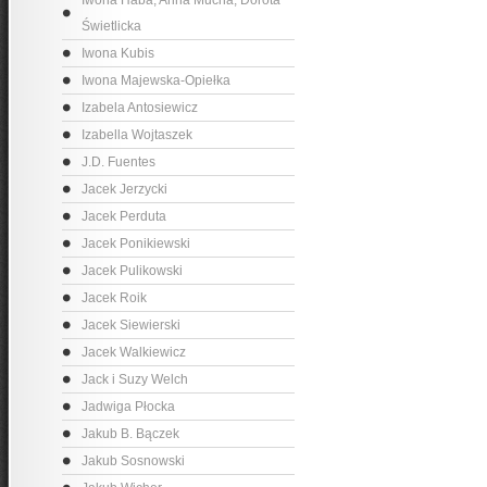
Iwona Haba, Anna Mucha, Dorota
Świetlicka
Iwona Kubis
Iwona Majewska-Opiełka
Izabela Antosiewicz
Izabella Wojtaszek
J.D. Fuentes
Jacek Jerzycki
Jacek Perduta
Jacek Ponikiewski
Jacek Pulikowski
Jacek Roik
Jacek Siewierski
Jacek Walkiewicz
Jack i Suzy Welch
Jadwiga Płocka
Jakub B. Bączek
Jakub Sosnowski