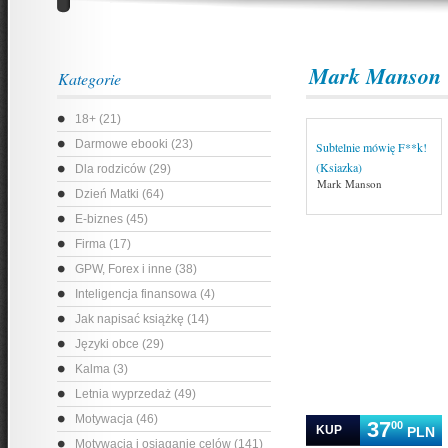
Mark Manson
Kategorie
18+ (21)
Darmowe ebooki (23)
Subtelnie mówię F**k!
(Ksiazka)
Dla rodziców (29)
Mark Manson
Dzień Matki (64)
E-biznes (45)
Firma (17)
GPW, Forex i inne (38)
Inteligencja finansowa (4)
Jak napisać książkę (14)
Języki obce (29)
Kalma (3)
Letnia wyprzedaż (49)
Motywacja (46)
37
00
KUP
PLN
Motywacja i osiąganie celów (141)