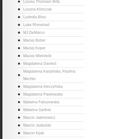
Louisa Thomsen Brits
Lucyna Klimczak
Ludmiła Bliss
Luke Rhinehart
MJ DeMarco
Maciej Bober
Maciej Koper
Maciej Wielobób
Magdalena Daniłoś
Magdalena Karpińska, Paulina
Mechło
Magdalena Kleczyńska
Magdalena Pawłowska
Malwina Faliszewska
Malwina Gartner
Marcin Jakimowicz
Marcin Jaskulski
Marcin Kijak