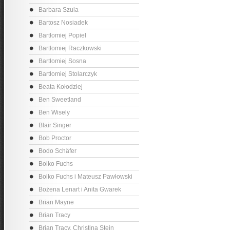
Barbara Szula
Bartosz Nosiadek
Bartłomiej Popiel
Bartłomiej Raczkowski
Bartłomiej Sosna
Bartłomiej Stolarczyk
Beata Kołodziej
Ben Sweetland
Ben Wisely
Blair Singer
Bob Proctor
Bodo Schäfer
Bolko Fuchs
Bolko Fuchs i Mateusz Pawłowski
Bożena Lenart i Anita Gwarek
Brian Mayne
Brian Tracy
Brian Tracy, Christina Stein