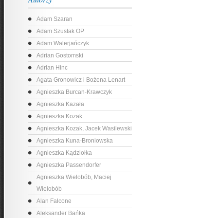
Adam Szaran
Adam Szustak OP
Adam Walerjańczyk
Adrian Gostomski
Adrian Hinc
Agata Gronowicz i Bożena Lenart
Agnieszka Burcan-Krawczyk
Agnieszka Kazała
Agnieszka Kozak
Agnieszka Kozak, Jacek Wasilewski
Agnieszka Kuna-Broniowska
Agnieszka Kądziołka
Agnieszka Passendorfer
Agnieszka Wielobób, Maciej
Wielobób
Alan Falcone
Aleksander Bańka