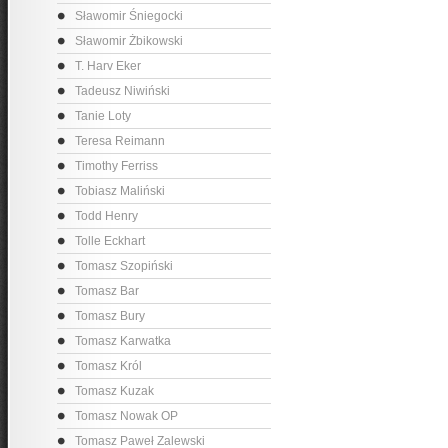
Sławomir Śniegocki
Sławomir Żbikowski
T. Harv Eker
Tadeusz Niwiński
Tanie Loty
Teresa Reimann
Timothy Ferriss
Tobiasz Maliński
Todd Henry
Tolle Eckhart
Tomasz Szopiński
Tomasz Bar
Tomasz Bury
Tomasz Karwatka
Tomasz Król
Tomasz Kuzak
Tomasz Nowak OP
Tomasz Paweł Zalewski