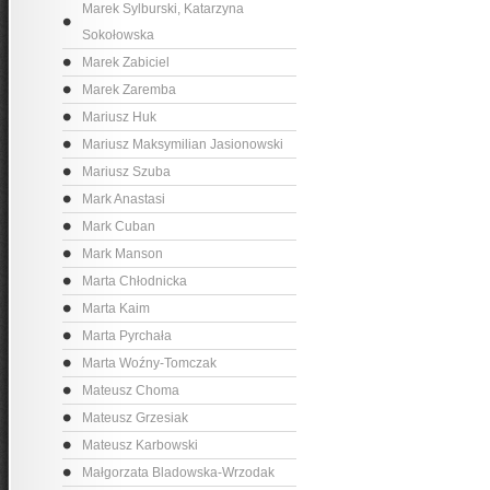
Marek Sylburski, Katarzyna
Sokołowska
Marek Zabiciel
Marek Zaremba
Mariusz Huk
Mariusz Maksymilian Jasionowski
Mariusz Szuba
Mark Anastasi
Mark Cuban
Mark Manson
Marta Chłodnicka
Marta Kaim
Marta Pyrchała
Marta Woźny-Tomczak
Mateusz Choma
Mateusz Grzesiak
Mateusz Karbowski
Małgorzata Bladowska-Wrzodak