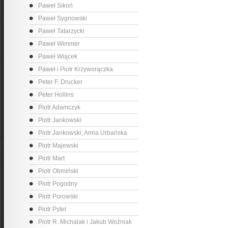
Paweł Sikoń
Paweł Sygnowski
Paweł Tatarzycki
Paweł Wimmer
Paweł Wiącek
Paweł i Piotr Krzyworączka
Peter F. Drucker
Peter Hollins
Piotr Adamczyk
Piotr Jankowski
Piotr Jankowski, Anna Urbańska
Piotr Majewski
Piotr Mart
Piotr Obmiński
Piotr Pogodny
Piotr Porowski
Piotr Pytel
Piotr R. Michalak i Jakub Woźniak