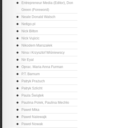
Entrepreneur Media (Editor), Don
Green (Foreword)
Neale Donald Walsch
Netigo.pl
Nick Bilton
Nick Vujicic
Nikodem Marszałek
Nina i Krzysztof Wiśniewscy
Nir Eyal
Oprac. Maria Anna Furman
P.T. Barnum
Patryk Prażuch
Patryk Szlicht
Paula Świątek
Paulina Polek, Paulina Mechło
Paweł Mika
Paweł Nalewajk
Paweł Nowak