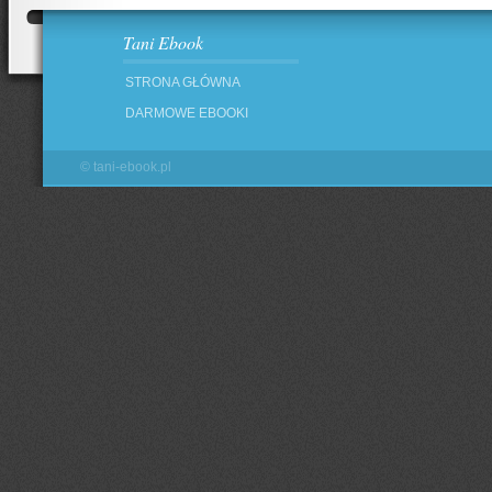
Tani Ebook
STRONA GŁÓWNA
DARMOWE EBOOKI
©
tani-ebook.pl