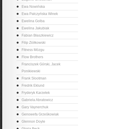
Ewa Nowińska
Ewa Pałczyńska Winek
Ewelina Golba
Ewelina Jakubiak
Fabian Błaszkiewicz
Filip Ziółkowski
Fitness Mózgu
Flow Brothers
Franciszek Górski, Jacek
Ponikiewski
Frank Slootman
Fredrik Eklund
Fryderyk Karzełek
Gabriela Abratowicz
Gary Vaynerchuk
Genowefa Grześkowiak
Glennon Doyle
Gloria Beck