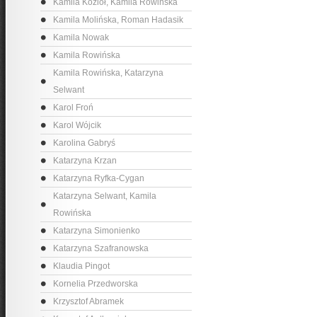
Kamila Kozioł, Kamila Rowińska
Kamila Molińska, Roman Hadasik
Kamila Nowak
Kamila Rowińska
Kamila Rowińska, Katarzyna
Selwant
Karol Froń
Karol Wójcik
Karolina Gabryś
Katarzyna Krzan
Katarzyna Ryfka-Cygan
Katarzyna Selwant, Kamila
Rowińska
Katarzyna Simonienko
Katarzyna Szafranowska
Klaudia Pingot
Kornelia Przedworska
Krzysztof Abramek