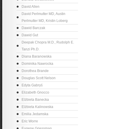
David Allen
David Perlmutter MD, Austin
Perlmutter MD, Kristin Loberg
Dawid Barczak
Dawid Gut
Deepak Chopra M.D., Rudolph E.
Tanzi Ph.D.
Diana Baranowska
Dominika Nawrocka
Dorothea Brande
Douglas Scott Nelson
Edyta Gabryś
Elizabeth Gnocco
Elżbieta Banecka
Elżbieta Kalinowska
Emilia Jedamska
Eric Worre
Eugene Griessman