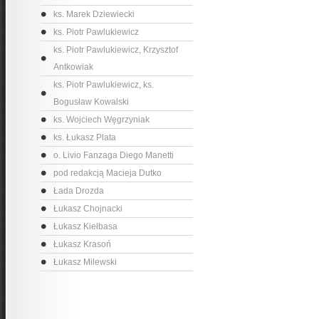
ks. Marek Dziewiecki
ks. Piotr Pawlukiewicz
ks. Piotr Pawlukiewicz, Krzysztof
Antkowiak
ks. Piotr Pawlukiewicz, ks.
Bogusław Kowalski
ks. Wojciech Węgrzyniak
ks. Łukasz Plata
o. Livio Fanzaga Diego Manetti
pod redakcją Macieja Dutko
Łada Drozda
Łukasz Chojnacki
Łukasz Kiełbasa
Łukasz Krasoń
Łukasz Milewski