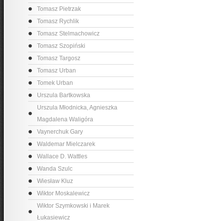
Tomasz Pietrzak
Tomasz Rychlik
Tomasz Stelmachowicz
Tomasz Szopiński
Tomasz Targosz
Tomasz Urban
Tomek Urban
Urszula Bartkowska
Urszula Młodnicka, Agnieszka
Magdalena Waligóra
Vaynerchuk Gary
Waldemar Mielczarek
Wallace D. Wattles
Wanda Szulc
Wiesław Kluz
Wiktor Moskalewicz
Wiktor Szymkowski i Marek
Łukasiewicz