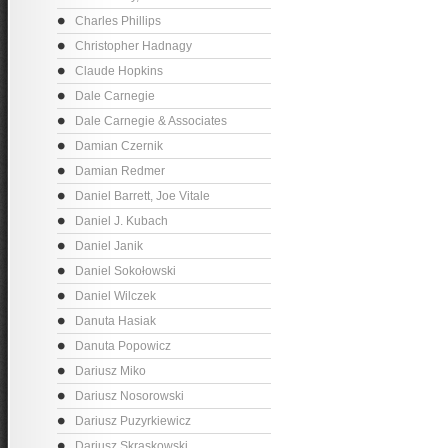
Charles Phillips
Christopher Hadnagy
Claude Hopkins
Dale Carnegie
Dale Carnegie & Associates
Damian Czernik
Damian Redmer
Daniel Barrett, Joe Vitale
Daniel J. Kubach
Daniel Janik
Daniel Sokołowski
Daniel Wilczek
Danuta Hasiak
Danuta Popowicz
Dariusz Miko
Dariusz Nosorowski
Dariusz Puzyrkiewicz
Dariusz Skraskowski