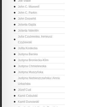
Joe Vitale
John C. Maxwell
John C. Parkin
John Doowhit
Jolanta Gajda
Jolanta Valentin
Julia Czyżewska, Ireneusz
Czyżewski
Julita Kostecka
Justyna Barska
Justyna Broniecka-Klim
Justyna Chmielewska
Justyna Muszyńska
Justyna Niebieszczańska i Anna
Urbańska
Józef Cud
Kamil Cebulski
Kamil Dunowski