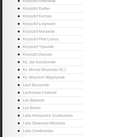
Krzysztof Antkowiak
Krzysztof Dalber
Krzysztof Kochan
Krzysztof Liegmann
Krzysztof Morawski
Krzysztof Piotr Łasica
Krzysztof Trybulski
Krzysztof Zanussi
Ks. Jan Kaczkowski
Ks. Michał Olszewski SCJ
Ks. Wojciech Węgrzyniak
Lech Baczyński
Lechosław Chalecki
Leo Babauta
Les Brown
Lidia Aleksandra Szadkowska
Lidia Głowacka-Michejda
Lidia Szadkowska