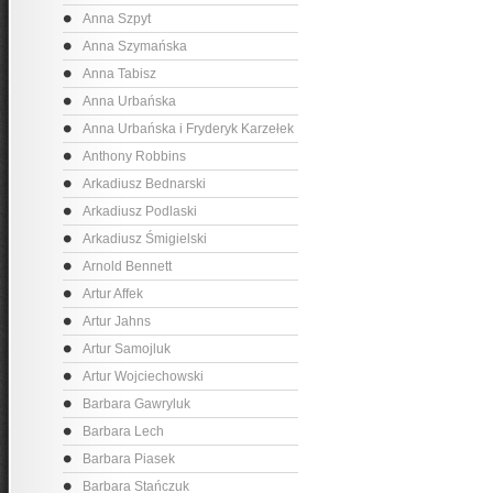
Anna Szpyt
Anna Szymańska
Anna Tabisz
Anna Urbańska
Anna Urbańska i Fryderyk Karzełek
Anthony Robbins
Arkadiusz Bednarski
Arkadiusz Podlaski
Arkadiusz Śmigielski
Arnold Bennett
Artur Affek
Artur Jahns
Artur Samojluk
Artur Wojciechowski
Barbara Gawryluk
Barbara Lech
Barbara Piasek
Barbara Stańczuk