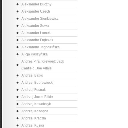
Aleksander Buczny
Aleksander Czech
Aleksander Sienkiewicz
Aleksander Sowa
Aleksander Łamek
Aleksandra Frątczak
Aleksandra Jagodzińska
Alicja Kaszyńska
Andres Pira, foreword: Jack
Canfield, Joe Vitale
Andrzej Batko
Andrzej Bubrowiecki
Andrzej Fesnak
Andrzej Jacek Blikle
Andrzej Kowalczyk
Andrzej Kozdęba
Andrzej Kraczla
Andrzej Kusior