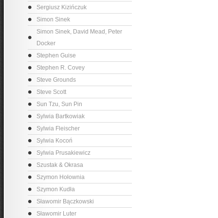
Sergiusz Kizińczuk
Simon Sinek
Simon Sinek, David Mead, Peter
Docker
Stephen Guise
Stephen R. Covey
Steve Grounds
Steve Scott
Sun Tzu, Sun Pin
Sylwia Bartkowiak
Sylwia Fleischer
Sylwia Kocoń
Sylwia Prusakiewicz
Szustak & Okrasa
Szymon Hołownia
Szymon Kudła
Sławomir Bączkowski
Sławomir Luter