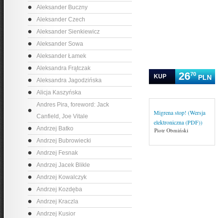
Aleksander Buczny
Aleksander Czech
Aleksander Sienkiewicz
Aleksander Sowa
Aleksander Łamek
Aleksandra Frątczak
26
70
KUP
PLN
Aleksandra Jagodzińska
Alicja Kaszyńska
Andres Pira, foreword: Jack
Migrena stop! (Wersja
Canfield, Joe Vitale
elektroniczna (PDF))
Andrzej Batko
Piotr Obmiński
Andrzej Bubrowiecki
Andrzej Fesnak
Andrzej Jacek Blikle
Andrzej Kowalczyk
Andrzej Kozdęba
Andrzej Kraczla
Andrzej Kusior