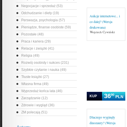
Negocjacje i sprzedaż (53)
Odchudzanie i diety (19)
Aukcje internetowe... i
Perswazja, psychologia (57)
co dalej? (Wersja
drukowana)
Pieniądze, finanse osobiste (59)
Wojciech Cywiński
Pozostałe (48)
Praca i kariera (29)
Relacje i związki (41)
Religia (49)
Rozwój osobisty i sukces (231)
Szybkie czytanie i nauka (49)
Tłuste książki (27)
Własna firma (49)
Wyprzedaż końca lata (46)
36
90
KUP
PLN
Zarządzanie (12)
Zdrowie i wygląd (36)
ZM polecają (51)
Dlaczego wyginęły
dinozaury? (Wersja
Autorzy