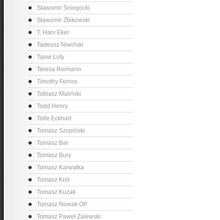
Sławomir Śniegocki
Sławomir Żbikowski
T. Harv Eker
Tadeusz Niwiński
Tanie Loty
Teresa Reimann
Timothy Ferriss
Tobiasz Maliński
Todd Henry
Tolle Eckhart
Tomasz Szopiński
Tomasz Bar
Tomasz Bury
Tomasz Karwatka
Tomasz Król
Tomasz Kuzak
Tomasz Nowak OP
Tomasz Paweł Zalewski