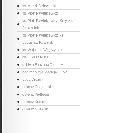
ks. Marek Dziewiecki
ks. Piotr Pawlukiewicz
ks. Piotr Pawlukiewicz, Krzysztof
Antkowiak
ks. Piotr Pawlukiewicz, ks.
Bogusław Kowalski
ks. Wojciech Węgrzyniak
ks. Łukasz Plata
o. Livio Fanzaga Diego Manetti
pod redakcją Macieja Dutko
Łada Drozda
Łukasz Chojnacki
Łukasz Kiełbasa
Łukasz Krasoń
Łukasz Milewski