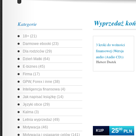
Wyprzedaż koń
Kategorie
18+ (21)
Darmowe ebooki (23)
3 kroki do wolności
finansowej (Wersja
Dla rodziców (29)
audio (Audio CD))
Dzień Matki (64)
Hubert Dudek
E-biznes (45)
Firma (17)
GPW, Forex i inne (38)
Inteligencja finansowa (4)
Jak napisać książkę (14)
Języki obce (29)
Kalma (3)
Letnia wyprzedaż (49)
Motywacja (46)
25
00
KUP
PLN
Motywacja i osiąganie celów (141)