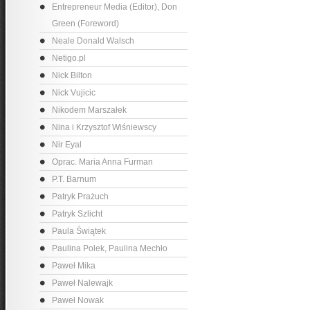
Entrepreneur Media (Editor), Don
Green (Foreword)
Neale Donald Walsch
Netigo.pl
Nick Bilton
Nick Vujicic
Nikodem Marszałek
Nina i Krzysztof Wiśniewscy
Nir Eyal
Oprac. Maria Anna Furman
P.T. Barnum
Patryk Prażuch
Patryk Szlicht
Paula Świątek
Paulina Polek, Paulina Mechło
Paweł Mika
Paweł Nalewajk
Paweł Nowak