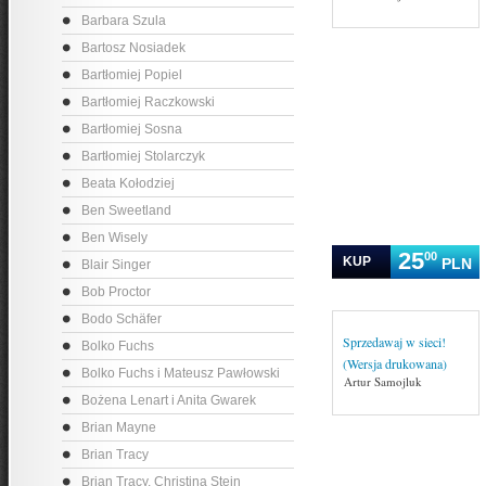
Barbara Szula
Bartosz Nosiadek
Bartłomiej Popiel
Bartłomiej Raczkowski
Bartłomiej Sosna
Bartłomiej Stolarczyk
Beata Kołodziej
Ben Sweetland
Ben Wisely
25
00
KUP
PLN
Blair Singer
Bob Proctor
Bodo Schäfer
Sprzedawaj w sieci!
Bolko Fuchs
(Wersja drukowana)
Bolko Fuchs i Mateusz Pawłowski
Artur Samojluk
Bożena Lenart i Anita Gwarek
Brian Mayne
Brian Tracy
Brian Tracy, Christina Stein