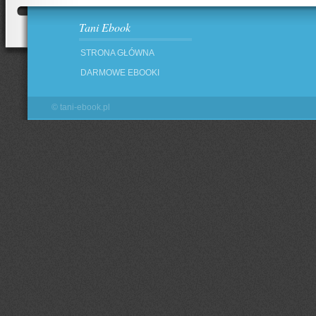
Tani Ebook
STRONA GŁÓWNA
DARMOWE EBOOKI
©
tani-ebook.pl