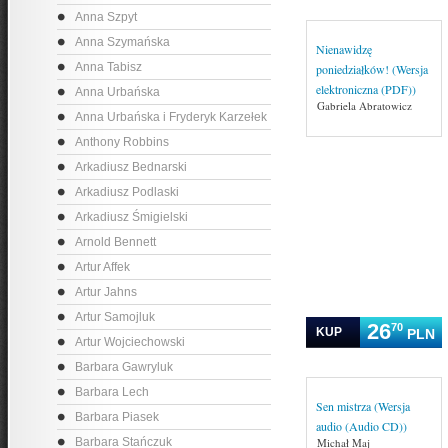
Anna Szpyt
Anna Szymańska
Nienawidzę
Anna Tabisz
poniedziałków! (Wersja
elektroniczna (PDF))
Anna Urbańska
Gabriela Abratowicz
Anna Urbańska i Fryderyk Karzełek
Anthony Robbins
Arkadiusz Bednarski
Arkadiusz Podlaski
Arkadiusz Śmigielski
Arnold Bennett
Artur Affek
Artur Jahns
Artur Samojluk
26
70
KUP
PLN
Artur Wojciechowski
Barbara Gawryluk
Barbara Lech
Sen mistrza (Wersja
Barbara Piasek
audio (Audio CD))
Barbara Stańczuk
Michał Maj