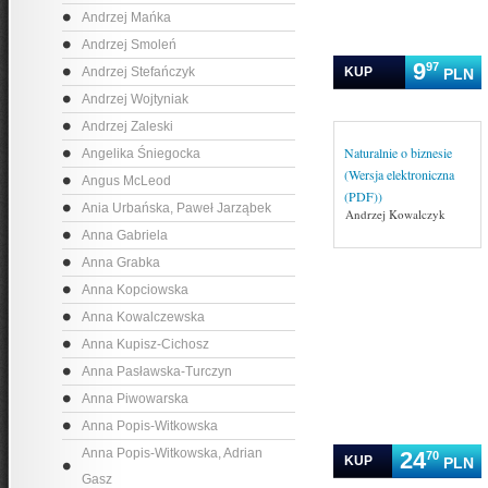
Andrzej Mańka
Andrzej Smoleń
9
97
Andrzej Stefańczyk
KUP
PLN
Andrzej Wojtyniak
Andrzej Zaleski
Naturalnie o biznesie
Angelika Śniegocka
(Wersja elektroniczna
Angus McLeod
(PDF))
Ania Urbańska, Paweł Jarząbek
Andrzej Kowalczyk
Anna Gabriela
Anna Grabka
Anna Kopciowska
Anna Kowalczewska
Anna Kupisz-Cichosz
Anna Pasławska-Turczyn
Anna Piwowarska
Anna Popis-Witkowska
Anna Popis-Witkowska, Adrian
24
70
KUP
PLN
Gasz