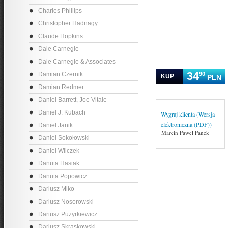
Charles Phillips
Christopher Hadnagy
Claude Hopkins
Dale Carnegie
Dale Carnegie & Associates
34
90
Damian Czernik
KUP
PLN
Damian Redmer
Daniel Barrett, Joe Vitale
Daniel J. Kubach
Wygraj klienta (Wersja
elektroniczna (PDF))
Daniel Janik
Marcin Paweł Panek
Daniel Sokołowski
Daniel Wilczek
Danuta Hasiak
Danuta Popowicz
Dariusz Miko
Dariusz Nosorowski
Dariusz Puzyrkiewicz
Dariusz Skraskowski