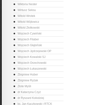
Wiktoria Nester
Wirtuoz Seksu
Witold Wrotek
Witold Wójtowicz
Witold Złotkowski
Wojciech Cywiński
Wojciech Filaber
Wojciech Głąbiński
Wojciech Jędrzejewski OP
Wojciech Kowalski SJ
Wojciech Orzechowski
Wojciech Łukaszewski
Zbigniew Huber
Zbigniew Ryżak
Złote Myśli
dr Katarzyna Czyż
dr Ryszard Kołodziej
ks. Jan Kaczkowski i RTCK