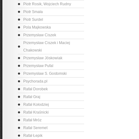
Piotr Rosik, Wojciech Rudny
Piotr Smała
Piotr Surdel
Pola Majkowska
Przemysław Ciszek
Przemysław Ciszek i Maciej
Chakowski
Przemysław Jóskowiak
Przemysław Pufal
Przemysław S. Gostomski
Psychorada.pl
Rafał Dorobek
Rafał Graj
Rafał Kołodziej
Rafał Kraśnicki
Rafał Mróz
Rafał Seremet
Rafał Łepik