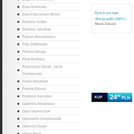
Ewa Nowińska
Życie to jest teatr
Ewa Pałczyńska Winek
(Wersja audio (MP3))
Ewelina Golba
Marek Zabiciel
Ewelina Jakubiak
Fabian Błaszkiewicz
Filip Ziółkowski
Fitness Mózgu
Flow Brothers
Franciszek Górski, Jacek
Ponikiewski
Frank Slootman
Fredrik Eklund
24
90
Fryderyk Karzełek
KUP
PLN
Gabriela Abratowicz
Gary Vaynerchuk
Genowefa Grześkowiak
Glennon Doyle
Gloria Beck