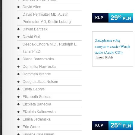
David Allen
David Perlmutter MD, Austin
29
90
KUP
PLN
Perlmutter MD, Kristin Loberg
Dawid Barczak
Dawid Gut
Zarządzanie sobą
Deepak Chopra M.D., Rudolph E.
samym w czasie (Wersja
Tanzi Ph.D.
audio (Audio CD))
Iwona Kubis
Diana Baranowska
Dominika Nawrocka
Dorothea Brande
Douglas Scott Nelson
Edyta Gabryś
Elizabeth Gnocco
Elżbieta Banecka
Elżbieta Kalinowska
Emilia Jedamska
25
00
KUP
PLN
Eric Worre
Eugene Griessman