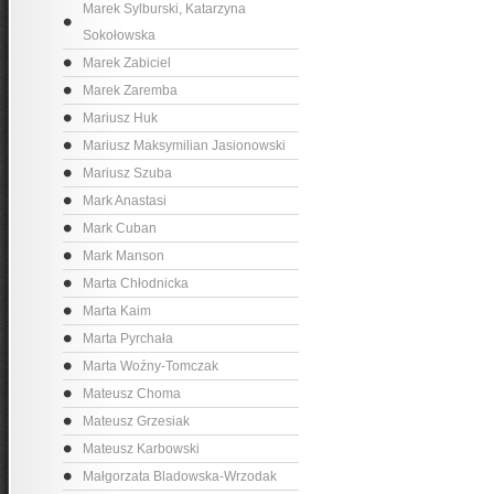
Marek Sylburski, Katarzyna
Sokołowska
Marek Zabiciel
Marek Zaremba
Mariusz Huk
Mariusz Maksymilian Jasionowski
Mariusz Szuba
Mark Anastasi
Mark Cuban
Mark Manson
Marta Chłodnicka
Marta Kaim
Marta Pyrchała
Marta Woźny-Tomczak
Mateusz Choma
Mateusz Grzesiak
Mateusz Karbowski
Małgorzata Bladowska-Wrzodak