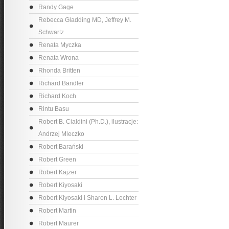
Randy Gage
Rebecca Gladding MD, Jeffrey M.
Schwartz
Renata Myczka
Renata Wrona
Rhonda Britten
Richard Bandler
Richard Koch
Rintu Basu
Robert B. Cialdini (Ph.D.), ilustracje:
Andrzej Mleczko
Robert Barański
Robert Green
Robert Kajzer
Robert Kiyosaki
Robert Kiyosaki i Sharon L. Lechter
Robert Martin
Robert Maurer