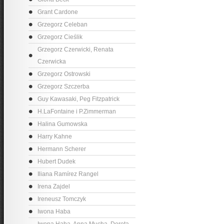
Grant Cardone
Grzegorz Celeban
Grzegorz Cieślik
Grzegorz Czerwicki, Renata
Czerwicka
Grzegorz Ostrowski
Grzegorz Szczerba
Guy Kawasaki, Peg Fitzpatrick
H.LaFontaine i P.Zimmerman
Halina Gumowska
Harry Kahne
Hermann Scherer
Hubert Dudek
Iliana Ramírez Rangel
Irena Zajdel
Ireneusz Tomczyk
Iwona Haba