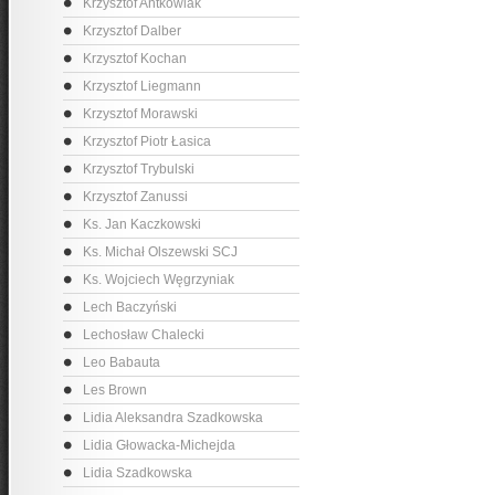
Krzysztof Antkowiak
Krzysztof Dalber
Krzysztof Kochan
Krzysztof Liegmann
Krzysztof Morawski
Krzysztof Piotr Łasica
Krzysztof Trybulski
Krzysztof Zanussi
Ks. Jan Kaczkowski
Ks. Michał Olszewski SCJ
Ks. Wojciech Węgrzyniak
Lech Baczyński
Lechosław Chalecki
Leo Babauta
Les Brown
Lidia Aleksandra Szadkowska
Lidia Głowacka-Michejda
Lidia Szadkowska