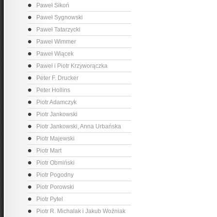
Paweł Sikoń
Paweł Sygnowski
Paweł Tatarzycki
Paweł Wimmer
Paweł Wiącek
Paweł i Piotr Krzyworączka
Peter F. Drucker
Peter Hollins
Piotr Adamczyk
Piotr Jankowski
Piotr Jankowski, Anna Urbańska
Piotr Majewski
Piotr Mart
Piotr Obmiński
Piotr Pogodny
Piotr Porowski
Piotr Pytel
Piotr R. Michalak i Jakub Woźniak