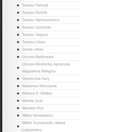
Tomasz Pietrzak
Tomasz Rychlik
Tomasz Stelmachowicz
Tomasz Szopiński
Tomasz Targosz
Tomasz Urban
Tomek Urban
Urszula Bartkowska
Urszula Młodnicka, Agnieszka
Magdalena Waligóra
Vaynerchuk Gary
Waldemar Mielczarek
Wallace D. Wattles
Wanda Szulc
Wiesław Kluz
Wiktor Moskalewicz
Wiktor Szymkowski i Marek
Łukasiewicz