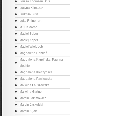
Louisa Thomsen Brits
Lucyna Klimczak
Ludmiła Bliss
Luke Rhinehart
MJ DeMarco
Maciej Bober
Maciej Koper
Maciej Wielobób
Magdalena Daniłoś
Magdalena Karpińska, Paulina
Mechło
Magdalena Kleczyńska
Magdalena Pawłowska
Malwina Faliszewska
Malwina Gartner
Marcin Jakimowicz
Marcin Jaskulski
Marcin Kijak