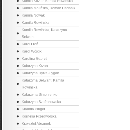
Kamila Kozioł, Kamila Rowińska
Kamila Molińska, Roman Hadasik
Kamila Nowak
Kamila Rowińska
Kamila Rowińska, Katarzyna
Selwant
Karol Froń
Karol Wójcik
Karolina Gabryś
Katarzyna Krzan
Katarzyna Ryfka-Cygan
Katarzyna Selwant, Kamila
Rowińska
Katarzyna Simonienko
Katarzyna Szafranowska
Klaudia Pingot
Kornelia Przedworska
Krzysztof Abramek