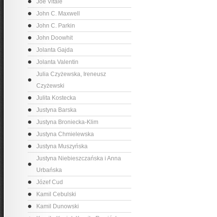
Joe Vitale
John C. Maxwell
John C. Parkin
John Doowhit
Jolanta Gajda
Jolanta Valentin
Julia Czyżewska, Ireneusz
Czyżewski
Julita Kostecka
Justyna Barska
Justyna Broniecka-Klim
Justyna Chmielewska
Justyna Muszyńska
Justyna Niebieszczańska i Anna
Urbańska
Józef Cud
Kamil Cebulski
Kamil Dunowski