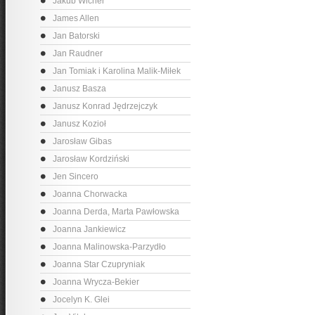
Jakub Wicher
James Allen
Jan Batorski
Jan Raudner
Jan Tomiak i Karolina Malik-Miłek
Janusz Basza
Janusz Konrad Jędrzejczyk
Janusz Kozioł
Jarosław Gibas
Jarosław Kordziński
Jen Sincero
Joanna Chorwacka
Joanna Derda, Marta Pawłowska
Joanna Jankiewicz
Joanna Malinowska-Parzydło
Joanna Star Czupryniak
Joanna Wrycza-Bekier
Jocelyn K. Glei