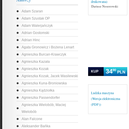
drukowana)
Dariusz Nosorowski
Adam Szaran
Adam Szustak OP
Adam Walerjańczyk
Adrian Gostomski
Adrian Hinc
Agata Gronowicz i Bożena Lenart
Agnieszka Burcan-Krawczyk
Agnieszka Kazała
Agnieszka Kozak
34
90
KUP
PLN
Agnieszka Kozak, Jacek Wasilewski
Agnieszka Kuna-Broniowska
Agnieszka Kądziołka
Ludzka maszyna
Agnieszka Passendorfer
(Wersja elektroniczna
(PDF))
Agnieszka Wielobób, Maciej
Wielobób
Alan Falcone
Aleksander Bańka