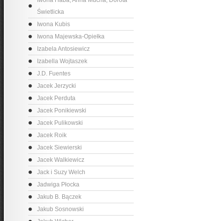
Iwona Haba, Anna Mucha, Dorota
Świetlicka
Iwona Kubis
Iwona Majewska-Opiełka
Izabela Antosiewicz
Izabella Wojtaszek
J.D. Fuentes
Jacek Jerzycki
Jacek Perduta
Jacek Ponikiewski
Jacek Pulikowski
Jacek Roik
Jacek Siewierski
Jacek Walkiewicz
Jack i Suzy Welch
Jadwiga Płocka
Jakub B. Bączek
Jakub Sosnowski