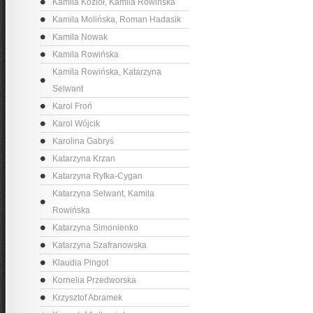
Kamila Kozioł, Kamila Rowińska
Kamila Molińska, Roman Hadasik
Kamila Nowak
Kamila Rowińska
Kamila Rowińska, Katarzyna
Selwant
Karol Froń
Karol Wójcik
Karolina Gabryś
Katarzyna Krzan
Katarzyna Ryfka-Cygan
Katarzyna Selwant, Kamila
Rowińska
Katarzyna Simonienko
Katarzyna Szafranowska
Klaudia Pingot
Kornelia Przedworska
Krzysztof Abramek