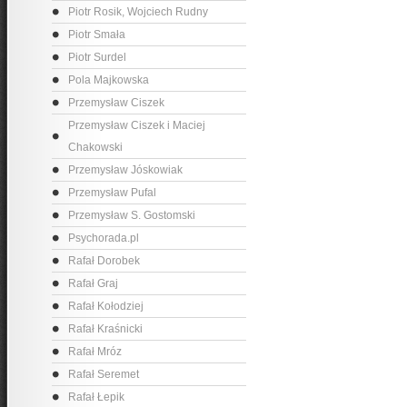
Piotr Rosik, Wojciech Rudny
Piotr Smała
Piotr Surdel
Pola Majkowska
Przemysław Ciszek
Przemysław Ciszek i Maciej
Chakowski
Przemysław Jóskowiak
Przemysław Pufal
Przemysław S. Gostomski
Psychorada.pl
Rafał Dorobek
Rafał Graj
Rafał Kołodziej
Rafał Kraśnicki
Rafał Mróz
Rafał Seremet
Rafał Łepik