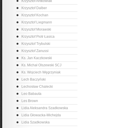
Krzysztof Antkowiak
Krzysztof Dalber
Krzysztof Kochan
Krzysztof Liegmann
Krzysztof Morawski
Krzysztof Piotr Łasica
Krzysztof Trybulski
Krzysztof Zanussi
Ks. Jan Kaczkowski
Ks. Michał Olszewski SCJ
Ks. Wojciech Węgrzyniak
Lech Baczyński
Lechosław Chalecki
Leo Babauta
Les Brown
Lidia Aleksandra Szadkowska
Lidia Głowacka-Michejda
Lidia Szadkowska