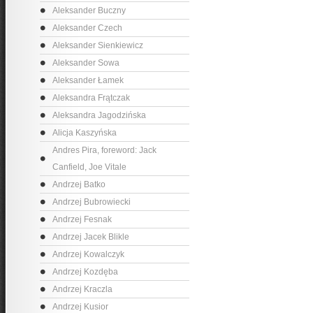
Aleksander Buczny
Aleksander Czech
Aleksander Sienkiewicz
Aleksander Sowa
Aleksander Łamek
Aleksandra Frątczak
Aleksandra Jagodzińska
Alicja Kaszyńska
Andres Pira, foreword: Jack
Canfield, Joe Vitale
Andrzej Batko
Andrzej Bubrowiecki
Andrzej Fesnak
Andrzej Jacek Blikle
Andrzej Kowalczyk
Andrzej Kozdęba
Andrzej Kraczla
Andrzej Kusior