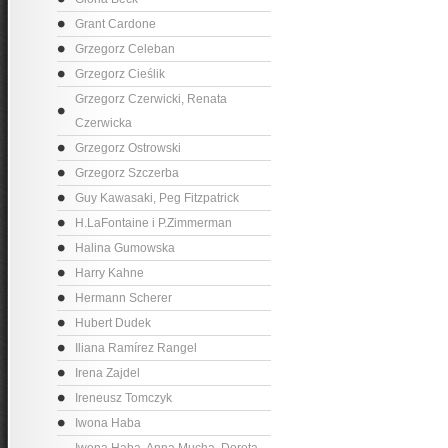
Grant Cardone
Grzegorz Celeban
Grzegorz Cieślik
Grzegorz Czerwicki, Renata
Czerwicka
Grzegorz Ostrowski
Grzegorz Szczerba
Guy Kawasaki, Peg Fitzpatrick
H.LaFontaine i P.Zimmerman
Halina Gumowska
Harry Kahne
Hermann Scherer
Hubert Dudek
Iliana Ramírez Rangel
Irena Zajdel
Ireneusz Tomczyk
Iwona Haba