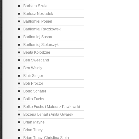
Barbara Szula
Bartosz Nosiadek
Bartłomiej Popiel
Bartłomiej Raczkowski
Bartłomiej Sosna
Bartłomiej Stolarczyk
Beata Kołodziej
Ben Sweetland
Ben Wisely
Blair Singer
Bob Proctor
Bodo Schäfer
Bolko Fuchs
Bolko Fuchs i Mateusz Pawłowski
Bożena Lenart i Anita Gwarek
Brian Mayne
Brian Tracy
Brian Tracy, Christina Stein