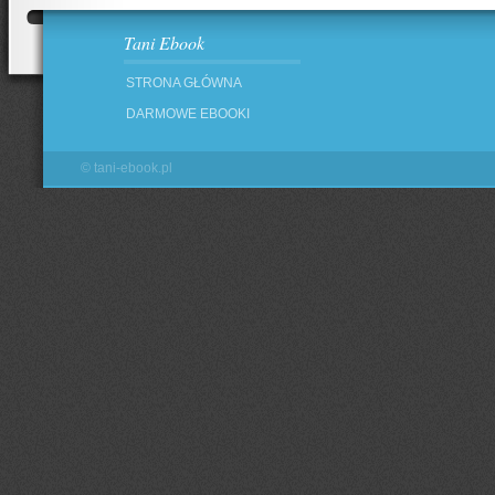
Tani Ebook
STRONA GŁÓWNA
DARMOWE EBOOKI
©
tani-ebook.pl