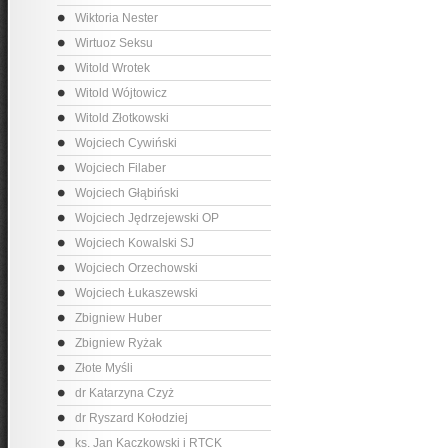
Wiktoria Nester
Wirtuoz Seksu
Witold Wrotek
Witold Wójtowicz
Witold Złotkowski
Wojciech Cywiński
Wojciech Filaber
Wojciech Głąbiński
Wojciech Jędrzejewski OP
Wojciech Kowalski SJ
Wojciech Orzechowski
Wojciech Łukaszewski
Zbigniew Huber
Zbigniew Ryżak
Złote Myśli
dr Katarzyna Czyż
dr Ryszard Kołodziej
ks. Jan Kaczkowski i RTCK