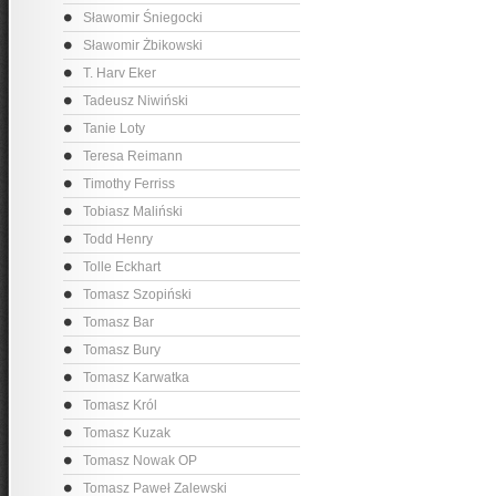
Sławomir Śniegocki
Sławomir Żbikowski
T. Harv Eker
Tadeusz Niwiński
Tanie Loty
Teresa Reimann
Timothy Ferriss
Tobiasz Maliński
Todd Henry
Tolle Eckhart
Tomasz Szopiński
Tomasz Bar
Tomasz Bury
Tomasz Karwatka
Tomasz Król
Tomasz Kuzak
Tomasz Nowak OP
Tomasz Paweł Zalewski