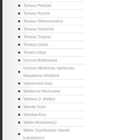
Tomasz Pietrzak
Tomasz Rychlik
Tomasz Stelmachowicz
Tomasz Szopiński
Tomasz Targosz
Tomasz Urban
Tomek Urban
Urszula Bartkowska
Urszula Młodnicka, Agnieszka
Magdalena Waligóra
Vaynerchuk Gary
Waldemar Mielczarek
Wallace D. Wattles
Wanda Szulc
Wiesław Kluz
Wiktor Moskalewicz
Wiktor Szymkowski i Marek
Łukasiewicz