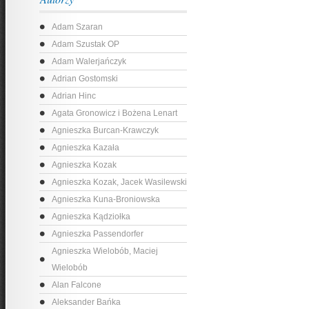
Adam Szaran
Adam Szustak OP
Adam Walerjańczyk
Adrian Gostomski
Adrian Hinc
Agata Gronowicz i Bożena Lenart
Agnieszka Burcan-Krawczyk
Agnieszka Kazała
Agnieszka Kozak
Agnieszka Kozak, Jacek Wasilewski
Agnieszka Kuna-Broniowska
Agnieszka Kądziołka
Agnieszka Passendorfer
Agnieszka Wielobób, Maciej
Wielobób
Alan Falcone
Aleksander Bańka