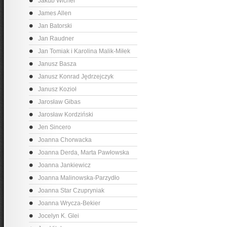
Jakub Wicher
James Allen
Jan Batorski
Jan Raudner
Jan Tomiak i Karolina Malik-Miłek
Janusz Basza
Janusz Konrad Jędrzejczyk
Janusz Kozioł
Jarosław Gibas
Jarosław Kordziński
Jen Sincero
Joanna Chorwacka
Joanna Derda, Marta Pawłowska
Joanna Jankiewicz
Joanna Malinowska-Parzydło
Joanna Star Czupryniak
Joanna Wrycza-Bekier
Jocelyn K. Glei