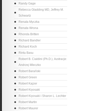
Randy Gage
Rebecca Gladding MD, Jeffrey M.
Schwartz
Renata Myczka
Renata Wrona
Rhonda Britten
Richard Bandler
Richard Koch
Rintu Basu
Robert B. Cialdini (Ph.D.), ilustracje:
Andrzej Mleczko
Robert Barański
Robert Green
Robert Kajzer
Robert Kiyosaki
Robert Kiyosaki i Sharon L. Lechter
Robert Martin
Robert Maurer