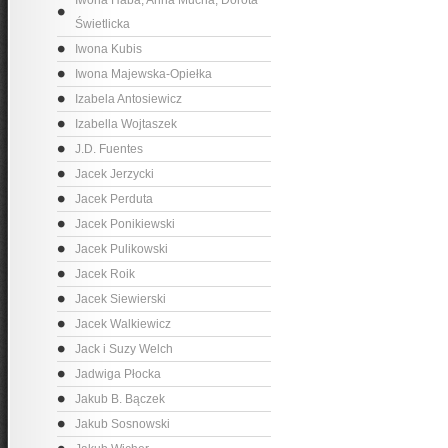
Iwona Haba, Anna Mucha, Dorota
Świetlicka
Iwona Kubis
Iwona Majewska-Opiełka
Izabela Antosiewicz
Izabella Wojtaszek
J.D. Fuentes
Jacek Jerzycki
Jacek Perduta
Jacek Ponikiewski
Jacek Pulikowski
Jacek Roik
Jacek Siewierski
Jacek Walkiewicz
Jack i Suzy Welch
Jadwiga Płocka
Jakub B. Bączek
Jakub Sosnowski