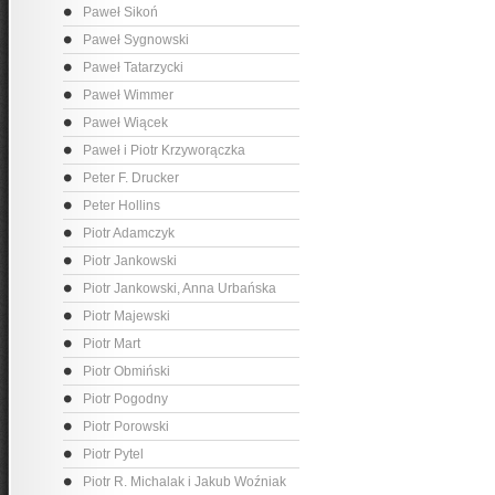
Paweł Sikoń
Paweł Sygnowski
Paweł Tatarzycki
Paweł Wimmer
Paweł Wiącek
Paweł i Piotr Krzyworączka
Peter F. Drucker
Peter Hollins
Piotr Adamczyk
Piotr Jankowski
Piotr Jankowski, Anna Urbańska
Piotr Majewski
Piotr Mart
Piotr Obmiński
Piotr Pogodny
Piotr Porowski
Piotr Pytel
Piotr R. Michalak i Jakub Woźniak