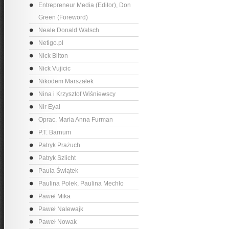
Entrepreneur Media (Editor), Don
Green (Foreword)
Neale Donald Walsch
Netigo.pl
Nick Bilton
Nick Vujicic
Nikodem Marszałek
Nina i Krzysztof Wiśniewscy
Nir Eyal
Oprac. Maria Anna Furman
P.T. Barnum
Patryk Prażuch
Patryk Szlicht
Paula Świątek
Paulina Polek, Paulina Mechło
Paweł Mika
Paweł Nalewajk
Paweł Nowak