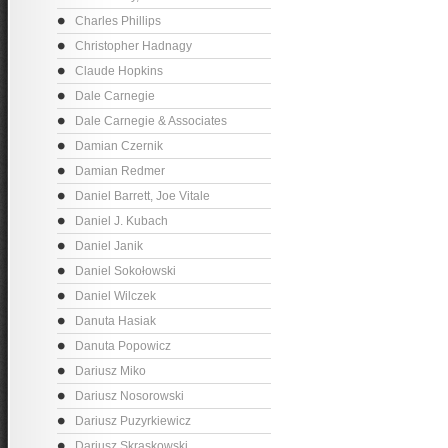
Charles Phillips
Christopher Hadnagy
Claude Hopkins
Dale Carnegie
Dale Carnegie & Associates
Damian Czernik
Damian Redmer
Daniel Barrett, Joe Vitale
Daniel J. Kubach
Daniel Janik
Daniel Sokołowski
Daniel Wilczek
Danuta Hasiak
Danuta Popowicz
Dariusz Miko
Dariusz Nosorowski
Dariusz Puzyrkiewicz
Dariusz Skraskowski