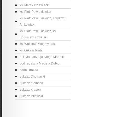
ks. Marek Dziewiecki
ks. Piotr Pawlukiewicz
ks. Piotr Pawlukiewicz, Krzysztof
Antkowiak
ks. Piotr Pawlukiewicz, ks.
Bogusław Kowalski
ks. Wojciech Węgrzyniak
ks. Łukasz Plata
o. Livio Fanzaga Diego Manetti
pod redakcją Macieja Dutko
Łada Drozda
Łukasz Chojnacki
Łukasz Kiełbasa
Łukasz Krasoń
Łukasz Milewski