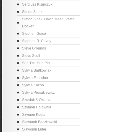
Sergiusz Kizińczuk
Simon Sinek
Simon Sinek, David Mead, Peter
Docker
Stephen Guise
Stephen R. Covey
Steve Grounds
Steve Scott
Sun Tzu, Sun Pin
Sylwia Bartkowiak
Sylwia Fleischer
Sylwia Kocoń
Sylwia Prusakiewicz
Szustak & Okrasa
Szymon Hołownia
Szymon Kudła
Sławomir Bączkowski
Sławomir Luter