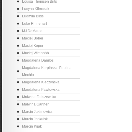
Louisa Thomsen Brits
Lucyna Klimczak
Ludmiła Bliss
Luke Rhinehart
MJ DeMarco
Maciej Bober
Maciej Koper
Maciej Wielobób
Magdalena Daniłoś
Magdalena Karpińska, Paulina
Mechło
Magdalena Kleczyńska
Magdalena Pawłowska
Malwina Faliszewska
Malwina Gartner
Marcin Jakimowicz
Marcin Jaskulski
Marcin Kijak