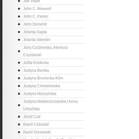
Joe Vitale
John C. Maxwell
John C. Parkin
John Doowhit
Jolanta Gajda
Jolanta Valentin
Julia Czyżewska, Ireneusz
Czyżewski
Julita Kostecka
Justyna Barska
Justyna Broniecka-Klim
Justyna Chmielewska
Justyna Muszyńska
Justyna Niebieszczańska i Anna
Urbańska
Józef Cud
Kamil Cebulski
Kamil Dunowski