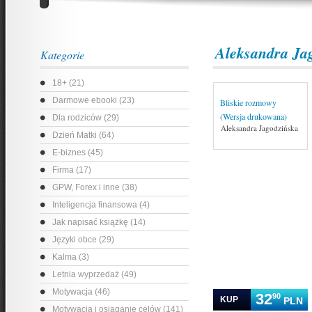
Aleksandra Ja
Kategorie
18+ (21)
Darmowe ebooki (23)
Bliskie rozmowy
(Wersja drukowana)
Dla rodziców (29)
Aleksandra Jagodzińska
Dzień Matki (64)
E-biznes (45)
Firma (17)
GPW, Forex i inne (38)
Inteligencja finansowa (4)
Jak napisać książkę (14)
Języki obce (29)
Kalma (3)
Letnia wyprzedaż (49)
Motywacja (46)
32
90
KUP
PLN
Motywacja i osiąganie celów (141)