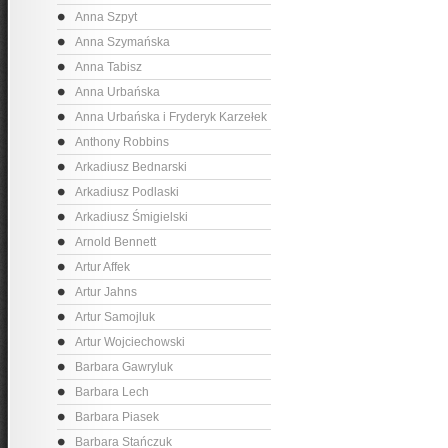
Anna Szpyt
Anna Szymańska
Anna Tabisz
Anna Urbańska
Anna Urbańska i Fryderyk Karzełek
Anthony Robbins
Arkadiusz Bednarski
Arkadiusz Podlaski
Arkadiusz Śmigielski
Arnold Bennett
Artur Affek
Artur Jahns
Artur Samojluk
Artur Wojciechowski
Barbara Gawryluk
Barbara Lech
Barbara Piasek
Barbara Stańczuk