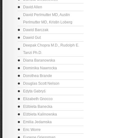
David Allen
David Perlmutter MD, Austin
Perlmutter MD, Kristin Loberg
Dawid Barczak
Dawid Gut
Deepak Chopra M.D., Rudolph E.
Tanzi Ph.D.
Diana Baranowska
Dominika Nawrocka
Dorothea Brande
Douglas Scott Nelson
Edyta Gabryś
Elizabeth Gnocco
Elżbieta Banecka
Elżbieta Kalinowska
Emilia Jedamska
Eric Worre
Eugene Griessman