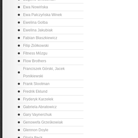
Ewa Nowińska
Ewa Pałczyńska Winek
Ewelina Golba
Ewelina Jakubiak
Fabian Błaszkiewicz
Filip Ziółkowski
Fitness Mózgu
Flow Brothers
Franciszek Górski, Jacek
Ponikiewski
Frank Slootman
Fredrik Eklund
Fryderyk Karzełek
Gabriela Abratowicz
Gary Vaynerchuk
Genowefa Grześkowiak
Glennon Doyle
Gloria Beck