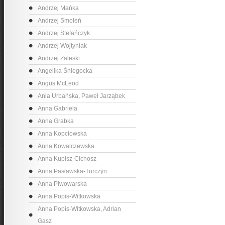
Andrzej Mańka
Andrzej Smoleń
Andrzej Stefańczyk
Andrzej Wojtyniak
Andrzej Zaleski
Angelika Śniegocka
Angus McLeod
Ania Urbańska, Paweł Jarząbek
Anna Gabriela
Anna Grabka
Anna Kopciowska
Anna Kowalczewska
Anna Kupisz-Cichosz
Anna Pasławska-Turczyn
Anna Piwowarska
Anna Popis-Witkowska
Anna Popis-Witkowska, Adrian
Gasz