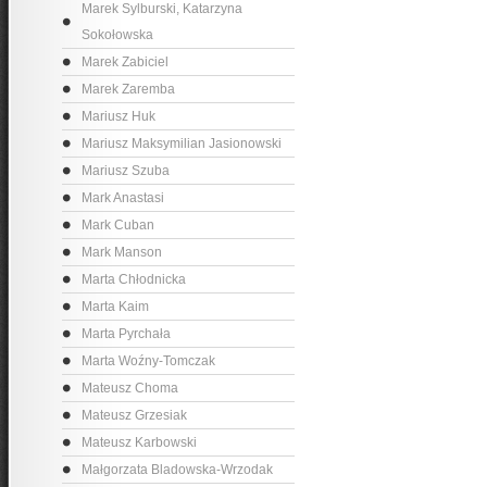
Marek Sylburski, Katarzyna
Sokołowska
Marek Zabiciel
Marek Zaremba
Mariusz Huk
Mariusz Maksymilian Jasionowski
Mariusz Szuba
Mark Anastasi
Mark Cuban
Mark Manson
Marta Chłodnicka
Marta Kaim
Marta Pyrchała
Marta Woźny-Tomczak
Mateusz Choma
Mateusz Grzesiak
Mateusz Karbowski
Małgorzata Bladowska-Wrzodak