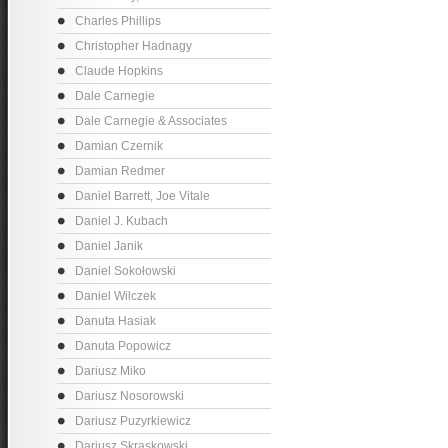
Charles Phillips
Christopher Hadnagy
Claude Hopkins
Dale Carnegie
Dale Carnegie & Associates
Damian Czernik
Damian Redmer
Daniel Barrett, Joe Vitale
Daniel J. Kubach
Daniel Janik
Daniel Sokołowski
Daniel Wilczek
Danuta Hasiak
Danuta Popowicz
Dariusz Miko
Dariusz Nosorowski
Dariusz Puzyrkiewicz
Dariusz Skraskowski