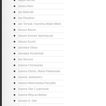
Jakub Wicher
James Allen
Jan Batorski
Jan Raudner
Jan Tomiak i Karolina Malik-Miłek
Janusz Basza
Janusz Konrad Jędrzejczyk
Janusz Kozioł
Jarosław Gibas
Jarosław Kordziński
Jen Sincero
Joanna Chorwacka
Joanna Derda, Marta Pawłowska
Joanna Jankiewicz
Joanna Malinowska-Parzydło
Joanna Star Czupryniak
Joanna Wrycza-Bekier
Jocelyn K. Glei