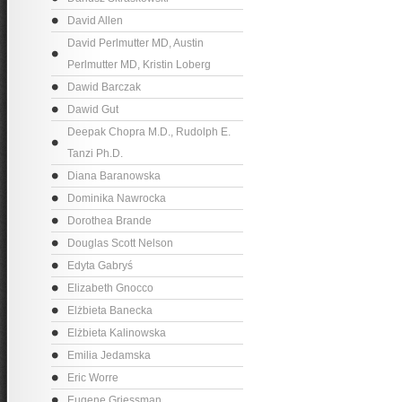
David Allen
David Perlmutter MD, Austin
Perlmutter MD, Kristin Loberg
Dawid Barczak
Dawid Gut
Deepak Chopra M.D., Rudolph E.
Tanzi Ph.D.
Diana Baranowska
Dominika Nawrocka
Dorothea Brande
Douglas Scott Nelson
Edyta Gabryś
Elizabeth Gnocco
Elżbieta Banecka
Elżbieta Kalinowska
Emilia Jedamska
Eric Worre
Eugene Griessman