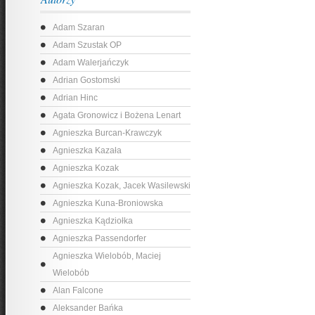
Adam Szaran
Adam Szustak OP
Adam Walerjańczyk
Adrian Gostomski
Adrian Hinc
Agata Gronowicz i Bożena Lenart
Agnieszka Burcan-Krawczyk
Agnieszka Kazała
Agnieszka Kozak
Agnieszka Kozak, Jacek Wasilewski
Agnieszka Kuna-Broniowska
Agnieszka Kądziołka
Agnieszka Passendorfer
Agnieszka Wielobób, Maciej
Wielobób
Alan Falcone
Aleksander Bańka