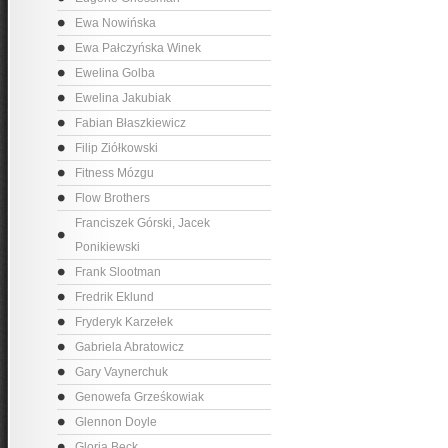
Ewa Nowińska
Ewa Pałczyńska Winek
Ewelina Golba
Ewelina Jakubiak
Fabian Błaszkiewicz
Filip Ziółkowski
Fitness Mózgu
Flow Brothers
Franciszek Górski, Jacek
Ponikiewski
Frank Slootman
Fredrik Eklund
Fryderyk Karzełek
Gabriela Abratowicz
Gary Vaynerchuk
Genowefa Grześkowiak
Glennon Doyle
Gloria Beck