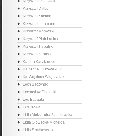
Krzysztof Antkowiak
Krzysztof Dalber
Krzysztof Kochan
Krzysztof Liegmann
Krzysztof Morawski
Krzysztof Piotr Łasica
Krzysztof Trybulski
Krzysztof Zanussi
Ks. Jan Kaczkowski
Ks. Michał Olszewski SCJ
Ks. Wojciech Węgrzyniak
Lech Baczyński
Lechosław Chalecki
Leo Babauta
Les Brown
Lidia Aleksandra Szadkowska
Lidia Głowacka-Michejda
Lidia Szadkowska