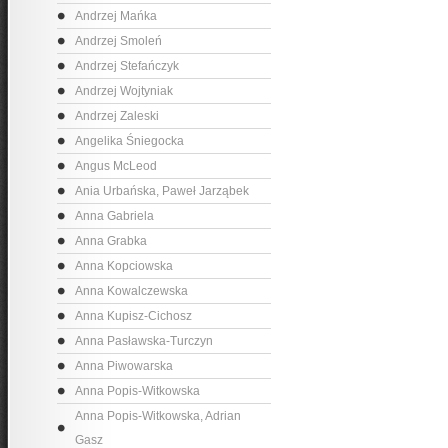
Andrzej Mańka
Andrzej Smoleń
Andrzej Stefańczyk
Andrzej Wojtyniak
Andrzej Zaleski
Angelika Śniegocka
Angus McLeod
Ania Urbańska, Paweł Jarząbek
Anna Gabriela
Anna Grabka
Anna Kopciowska
Anna Kowalczewska
Anna Kupisz-Cichosz
Anna Pasławska-Turczyn
Anna Piwowarska
Anna Popis-Witkowska
Anna Popis-Witkowska, Adrian
Gasz