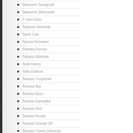
Sławomir Śniegocki
Sławomir Żbikowski
T. Harv Eker
Tadeusz Niwiński
Tanie Loty
Teresa Reimann
Timothy Ferriss
Tobiasz Maliński
Todd Henry
Tolle Eckhart
Tomasz Szopiński
Tomasz Bar
Tomasz Bury
Tomasz Karwatka
Tomasz Król
Tomasz Kuzak
Tomasz Nowak OP
Tomasz Paweł Zalewski