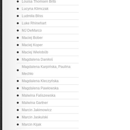
Louisa Thomsen Brits
Lucyna Klimczak
Ludmiła Bliss
Luke Rhinehart
MJ DeMarco
Maciej Bober
Maciej Koper
Maciej Wielobób
Magdalena Daniłoś
Magdalena Karpińska, Paulina
Mechło
Magdalena Kleczyńska
Magdalena Pawłowska
Malwina Faliszewska
Malwina Gartner
Marcin Jakimowicz
Marcin Jaskulski
Marcin Kijak