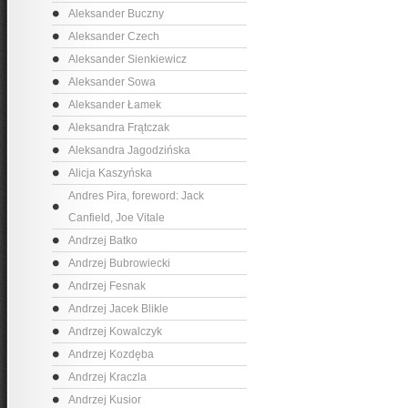
Aleksander Buczny
Aleksander Czech
Aleksander Sienkiewicz
Aleksander Sowa
Aleksander Łamek
Aleksandra Frątczak
Aleksandra Jagodzińska
Alicja Kaszyńska
Andres Pira, foreword: Jack
Canfield, Joe Vitale
Andrzej Batko
Andrzej Bubrowiecki
Andrzej Fesnak
Andrzej Jacek Blikle
Andrzej Kowalczyk
Andrzej Kozdęba
Andrzej Kraczla
Andrzej Kusior