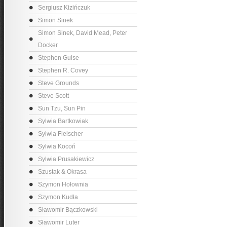
Sergiusz Kizińczuk
Simon Sinek
Simon Sinek, David Mead, Peter
Docker
Stephen Guise
Stephen R. Covey
Steve Grounds
Steve Scott
Sun Tzu, Sun Pin
Sylwia Bartkowiak
Sylwia Fleischer
Sylwia Kocoń
Sylwia Prusakiewicz
Szustak & Okrasa
Szymon Hołownia
Szymon Kudła
Sławomir Bączkowski
Sławomir Luter