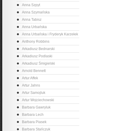
Anna Szpyt
Anna Szymańska
Anna Tabisz
Anna Urbańska
Anna Urbańska i Fryderyk Karzełek
Anthony Robbins
Arkadiusz Bednarski
Arkadiusz Podlaski
Arkadiusz Śmigielski
Arnold Bennett
Artur Affek
Artur Jahns
Artur Samojluk
Artur Wojciechowski
Barbara Gawryluk
Barbara Lech
Barbara Piasek
Barbara Stańczuk