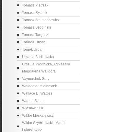
Tomasz Pietrzak
Tomasz Rychlik
Tomasz Stelmachowicz
Tomasz Szopiński
Tomasz Targosz
Tomasz Urban
Tomek Urban
Urszula Bartkowska
Urszula Młodnicka, Agnieszka
Magdalena Waligóra
Vaynerchuk Gary
Waldemar Mielczarek
Wallace D. Wattles
Wanda Szulc
Wiesław Kluz
Wiktor Moskalewicz
Wiktor Szymkowski i Marek
Łukasiewicz