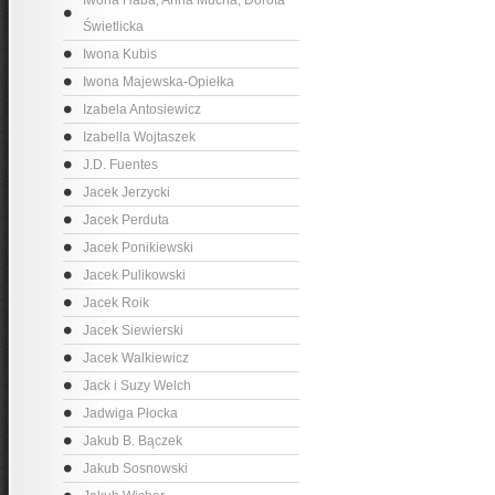
Iwona Haba, Anna Mucha, Dorota
Świetlicka
Iwona Kubis
Iwona Majewska-Opiełka
Izabela Antosiewicz
Izabella Wojtaszek
J.D. Fuentes
Jacek Jerzycki
Jacek Perduta
Jacek Ponikiewski
Jacek Pulikowski
Jacek Roik
Jacek Siewierski
Jacek Walkiewicz
Jack i Suzy Welch
Jadwiga Płocka
Jakub B. Bączek
Jakub Sosnowski