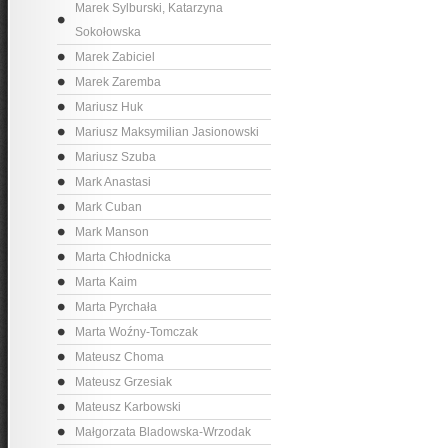
Marek Sylburski, Katarzyna
Sokołowska
Marek Zabiciel
Marek Zaremba
Mariusz Huk
Mariusz Maksymilian Jasionowski
Mariusz Szuba
Mark Anastasi
Mark Cuban
Mark Manson
Marta Chłodnicka
Marta Kaim
Marta Pyrchała
Marta Woźny-Tomczak
Mateusz Choma
Mateusz Grzesiak
Mateusz Karbowski
Małgorzata Bladowska-Wrzodak