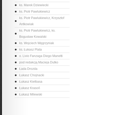
ks. Marek Dziewiecki
ks. Piotr Pawlukiewicz
ks. Piotr Pawlukiewicz, Krzysztof
Antkowiak
ks. Piotr Pawlukiewicz, ks.
Bogusław Kowalski
ks. Wojciech Węgrzyniak
ks. Łukasz Plata
o. Livio Fanzaga Diego Manetti
pod redakcją Macieja Dutko
Łada Drozda
Łukasz Chojnacki
Łukasz Kiełbasa
Łukasz Krasoń
Łukasz Milewski