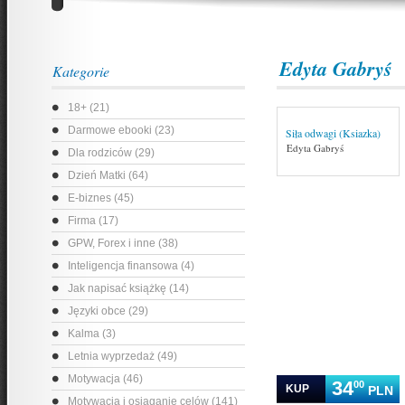
Edyta Gabryś
Kategorie
18+ (21)
Darmowe ebooki (23)
Siła odwagi (Ksiazka)
Edyta Gabryś
Dla rodziców (29)
Dzień Matki (64)
E-biznes (45)
Firma (17)
GPW, Forex i inne (38)
Inteligencja finansowa (4)
Jak napisać książkę (14)
Języki obce (29)
Kalma (3)
Letnia wyprzedaż (49)
Motywacja (46)
34
00
KUP
PLN
Motywacja i osiąganie celów (141)