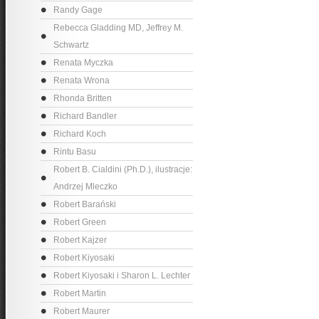
Randy Gage
Rebecca Gladding MD, Jeffrey M.
Schwartz
Renata Myczka
Renata Wrona
Rhonda Britten
Richard Bandler
Richard Koch
Rintu Basu
Robert B. Cialdini (Ph.D.), ilustracje:
Andrzej Mleczko
Robert Barański
Robert Green
Robert Kajzer
Robert Kiyosaki
Robert Kiyosaki i Sharon L. Lechter
Robert Martin
Robert Maurer