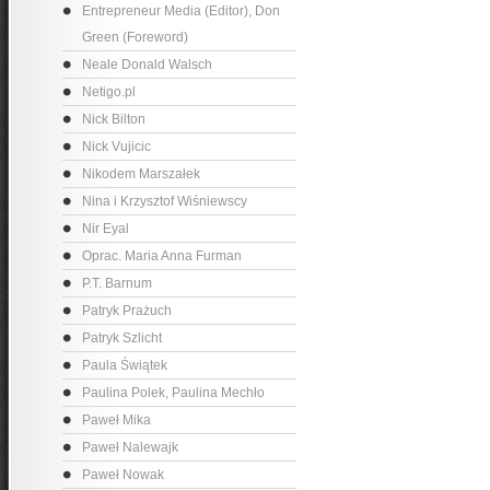
Entrepreneur Media (Editor), Don
Green (Foreword)
Neale Donald Walsch
Netigo.pl
Nick Bilton
Nick Vujicic
Nikodem Marszałek
Nina i Krzysztof Wiśniewscy
Nir Eyal
Oprac. Maria Anna Furman
P.T. Barnum
Patryk Prażuch
Patryk Szlicht
Paula Świątek
Paulina Polek, Paulina Mechło
Paweł Mika
Paweł Nalewajk
Paweł Nowak