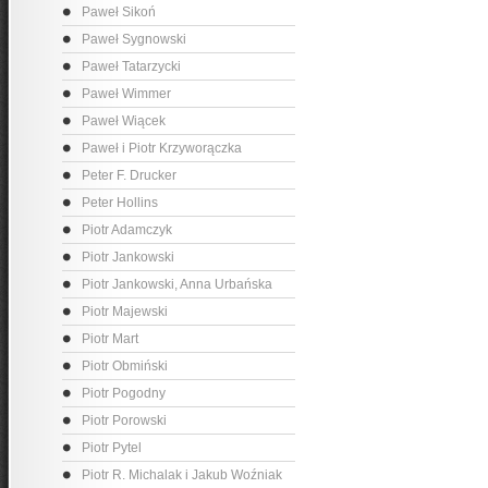
Paweł Sikoń
Paweł Sygnowski
Paweł Tatarzycki
Paweł Wimmer
Paweł Wiącek
Paweł i Piotr Krzyworączka
Peter F. Drucker
Peter Hollins
Piotr Adamczyk
Piotr Jankowski
Piotr Jankowski, Anna Urbańska
Piotr Majewski
Piotr Mart
Piotr Obmiński
Piotr Pogodny
Piotr Porowski
Piotr Pytel
Piotr R. Michalak i Jakub Woźniak