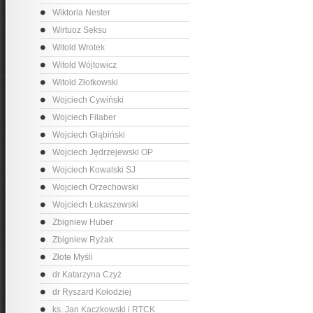
Wiktoria Nester
Wirtuoz Seksu
Witold Wrotek
Witold Wójtowicz
Witold Złotkowski
Wojciech Cywiński
Wojciech Filaber
Wojciech Głąbiński
Wojciech Jędrzejewski OP
Wojciech Kowalski SJ
Wojciech Orzechowski
Wojciech Łukaszewski
Zbigniew Huber
Zbigniew Ryżak
Złote Myśli
dr Katarzyna Czyż
dr Ryszard Kołodziej
ks. Jan Kaczkowski i RTCK