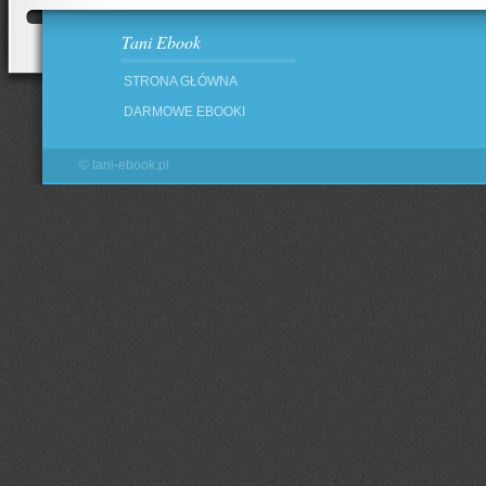
Tani Ebook
STRONA GŁÓWNA
DARMOWE EBOOKI
©
tani-ebook.pl