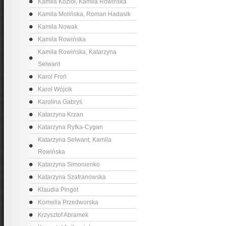
Kamila Kozioł, Kamila Rowińska
Kamila Molińska, Roman Hadasik
Kamila Nowak
Kamila Rowińska
Kamila Rowińska, Katarzyna
Selwant
Karol Froń
Karol Wójcik
Karolina Gabryś
Katarzyna Krzan
Katarzyna Ryfka-Cygan
Katarzyna Selwant, Kamila
Rowińska
Katarzyna Simonienko
Katarzyna Szafranowska
Klaudia Pingot
Kornelia Przedworska
Krzysztof Abramek