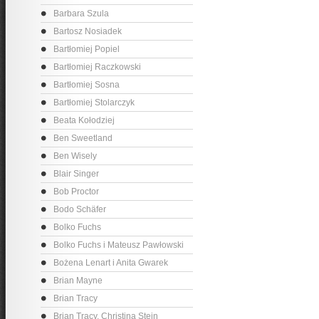
Barbara Szula
Bartosz Nosiadek
Bartłomiej Popiel
Bartłomiej Raczkowski
Bartłomiej Sosna
Bartłomiej Stolarczyk
Beata Kołodziej
Ben Sweetland
Ben Wisely
Blair Singer
Bob Proctor
Bodo Schäfer
Bolko Fuchs
Bolko Fuchs i Mateusz Pawłowski
Bożena Lenart i Anita Gwarek
Brian Mayne
Brian Tracy
Brian Tracy, Christina Stein