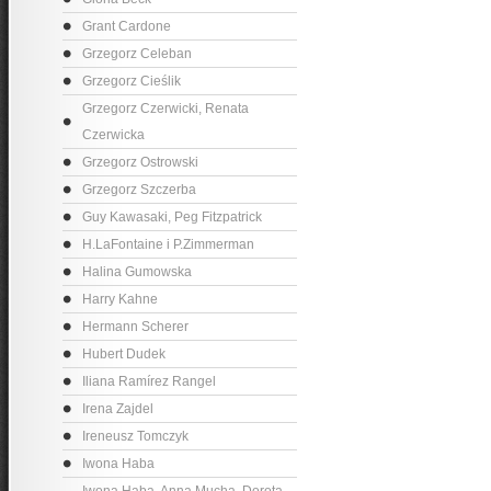
Grant Cardone
Grzegorz Celeban
Grzegorz Cieślik
Grzegorz Czerwicki, Renata
Czerwicka
Grzegorz Ostrowski
Grzegorz Szczerba
Guy Kawasaki, Peg Fitzpatrick
H.LaFontaine i P.Zimmerman
Halina Gumowska
Harry Kahne
Hermann Scherer
Hubert Dudek
Iliana Ramírez Rangel
Irena Zajdel
Ireneusz Tomczyk
Iwona Haba