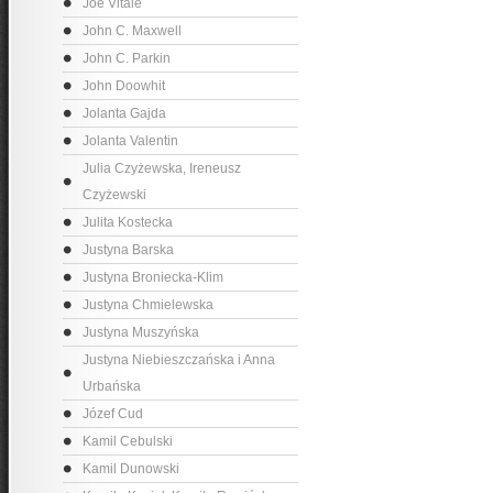
Joe Vitale
John C. Maxwell
John C. Parkin
John Doowhit
Jolanta Gajda
Jolanta Valentin
Julia Czyżewska, Ireneusz
Czyżewski
Julita Kostecka
Justyna Barska
Justyna Broniecka-Klim
Justyna Chmielewska
Justyna Muszyńska
Justyna Niebieszczańska i Anna
Urbańska
Józef Cud
Kamil Cebulski
Kamil Dunowski