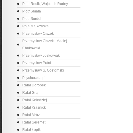
Piotr Rosik, Wojciech Rudny
Piotr Smała
Piotr Surdel
Pola Majkowska
Przemysław Ciszek
Przemysław Ciszek i Maciej
Chakowski
Przemysław Jóskowiak
Przemysław Pufal
Przemysław S. Gostomski
Psychorada.pl
Rafał Dorobek
Rafał Graj
Rafał Kołodziej
Rafał Kraśnicki
Rafał Mróz
Rafał Seremet
Rafał Łepik